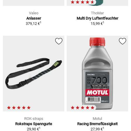
Valeo
ThoMar
Anlasser
Multi Dry Luftentfeuchter
1
1
379,12 €
15,99 €
ROK-straps
Motul
Rokstraps Spanngurte
Racing Bremsflüssigkeit
1
1
29,90 €
27,99 €