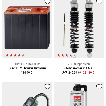
ODYSSEY BATTERY
YSS Suspension
ODYSSEY Hawker Batterien
Stoßdämpfer mit ABE
1
1
2
184,99 €
221,39 €
UVP 245,99 €