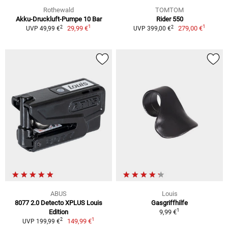
Rothewald
TOMTOM
Akku-Druckluft-Pumpe 10 Bar
Rider 550
1
1
2
2
29,99 €
279,00 €
UVP 49,99 €
UVP 399,00 €
ABUS
Louis
8077 2.0 Detecto XPLUS Louis
Gasgriffhilfe
1
Edition
9,99 €
1
2
149,99 €
UVP 199,99 €