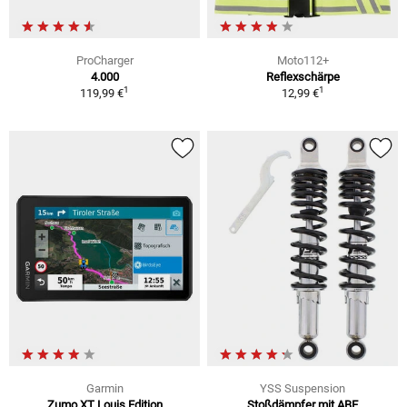
ProCharger
Moto112+
4.000
Reflexschärpe
1
1
119,99 €
12,99 €
Garmin
YSS Suspension
Zumo XT Louis Edition
Stoßdämpfer mit ABE