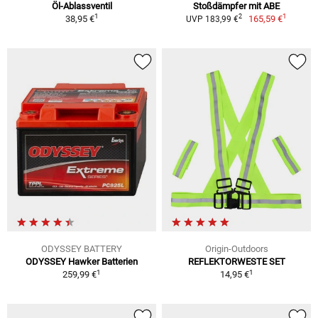
Öl-Ablassventil
Stoßdämpfer mit ABE
1
1
2
38,95 €
165,59 €
UVP 183,99 €
ODYSSEY BATTERY
Origin-Outdoors
ODYSSEY Hawker Batterien
REFLEKTORWESTE SET
1
1
259,99 €
14,95 €