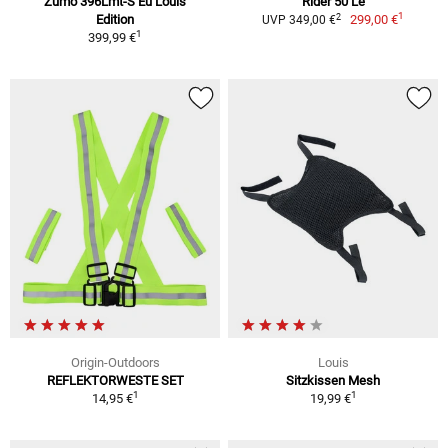
Zumo 396Lmt-S Eu Louis
Rider 50 Le
1
2
Edition
299,00 €
UVP 349,00 €
1
399,99 €
Origin-Outdoors
Louis
REFLEKTORWESTE SET
Sitzkissen Mesh
1
1
14,95 €
19,99 €