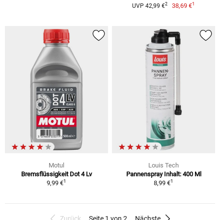
1
2
38,69 €
UVP 42,99 €
Motul
Louis Tech
Bremsflüssigkeit Dot 4 Lv
Pannenspray Inhalt: 400 Ml
1
1
9,99 €
8,99 €
Zurück
Seite 1 von 2
Nächste