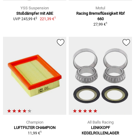
YSS Suspension
Motul
Stoßdämpfer mit ABE
Racing Bremsflüssigkeit Rbf
1
2
221,39 €
660
UVP 245,99 €
1
27,99 €
Champion
All Balls Racing
LUFTFILTER CHAMPION
LENKKOPF
1
11,99 €
KEGELROLLENLAGER