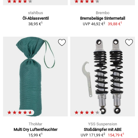
stahlbus
Brembo
Öl-Ablassventil
Bremsbeläge Sintermetall
1
1
2
38,95 €
39,88 €
UVP 46,92 €
ThoMar
YSS Suspension
Multi Dry Luftentfeuchter
Stoßdämpfer mit ABE
1
1
2
15,99 €
154,79 €
UVP 171,99 €