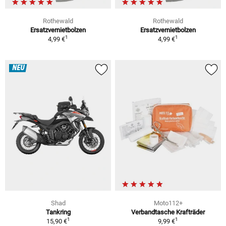
Rothewald
Rothewald
Ersatzvernietbolzen
Ersatzvernietbolzen
1
1
4,99 €
4,99 €
NEU
Shad
Moto112+
Tankring
Verbandtasche Krafträder
1
1
15,90 €
9,99 €