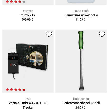
Garmin
Louis Tech
zumo XT2
Bremsfluessigkeit Dot 4
1
1
499,99 €
11,99 €
PAJ
Rabaconda
Vehicle Finder 4G 2.0 - GPS-
Reifenmontierhebel 17 Zoll
1
Tracker
24,99 €