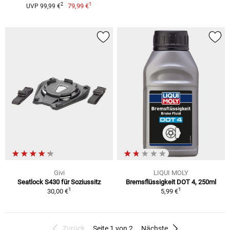
1
2
79,99 €
UVP 99,99 €
Givi
LIQUI MOLY
Seatlock S430 für Soziussitz
Bremsflüssigkeit DOT 4, 250ml
1
1
30,00 €
5,99 €
Zurück
Seite 1 von 2
Nächste