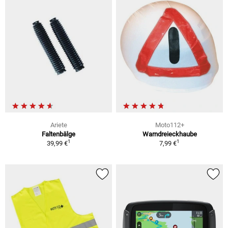
Ariete
Moto112+
Faltenbälge
Warndreieckhaube
1
1
39,99 €
7,99 €