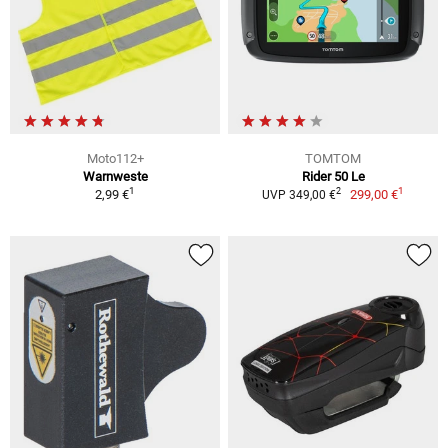
Moto112+
TOMTOM
Warnweste
Rider 50 Le
1
1
2
2,99 €
299,00 €
UVP 349,00 €