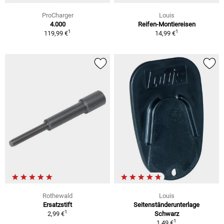
ProCharger
Louis
4.000
Reifen-Montiereisen
1
1
119,99 €
14,99 €
Rothewald
Louis
Ersatzstift
Seitenständerunterlage
1
2,99 €
Schwarz
1
1,49 €