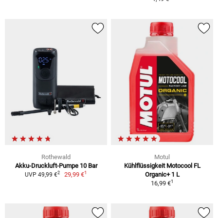
Rothewald
Motul
Akku-Druckluft-Pumpe 10 Bar
Kühlflüssigkeit Motocool FL
1
2
29,99 €
Organic+ 1 L
UVP 49,99 €
1
16,99 €