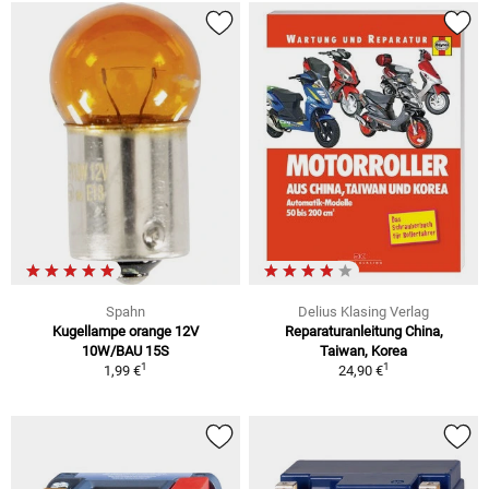
Spahn
Delius Klasing Verlag
Kugellampe orange 12V
Reparaturanleitung China,
10W/BAU 15S
Taiwan, Korea
1
1
1,99 €
24,90 €