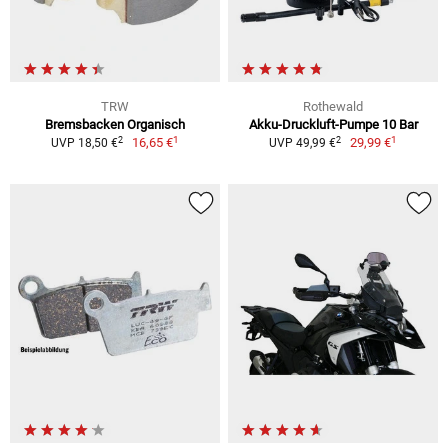
TRW
Rothewald
Bremsbacken Organisch
Akku-Druckluft-Pumpe 10 Bar
1
1
2
2
16,65 €
29,99 €
UVP 18,50 €
UVP 49,99 €