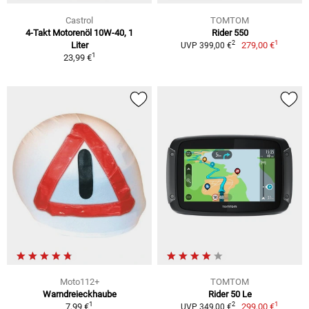
Castrol
TOMTOM
4-Takt Motorenöl 10W-40, 1
Rider 550
1
2
Liter
279,00 €
UVP 399,00 €
1
23,99 €
Moto112+
TOMTOM
Warndreieckhaube
Rider 50 Le
1
1
2
7,99 €
299,00 €
UVP 349,00 €