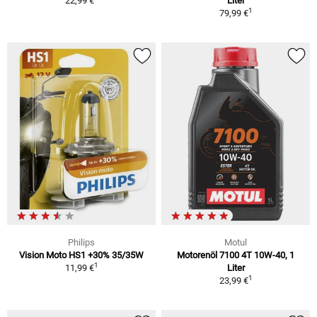
22,99 €
Liter
1
79,99 €
Philips
Motul
Vision Moto HS1 +30% 35/35W
Motorenöl 7100 4T 10W-40, 1
1
11,99 €
Liter
1
23,99 €