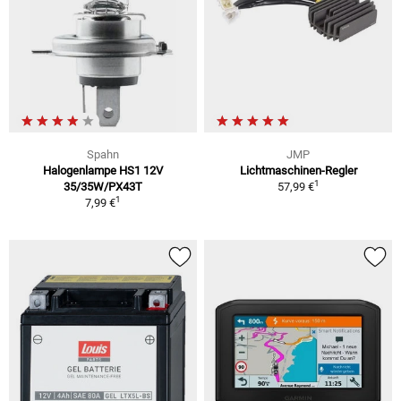
Spahn
JMP
Halogenlampe HS1 12V
Lichtmaschinen-Regler
1
35/35W/PX43T
57,99 €
1
7,99 €