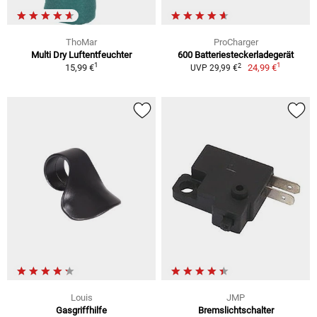
ThoMar
ProCharger
Multi Dry Luftentfeuchter
600 Batteriesteckerladegerät
1
1
2
15,99 €
24,99 €
UVP 29,99 €
Louis
JMP
Gasgriffhilfe
Bremslichtschalter