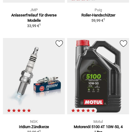
JMP
Puig
Anlasserfreilauf für diverse
Roller-Handschützer
1
Modelle
59,99 €
1
33,99 €
NGK
Motul
Iridium Zündkerze
Motorenöl 5100 4T 10W-50, 4
1