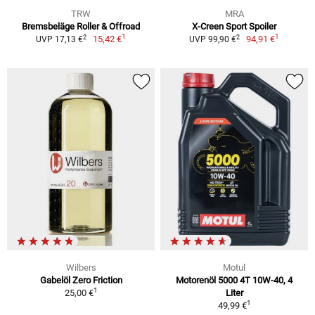
TRW
MRA
Bremsbeläge Roller & Offroad
X-Creen Sport Spoiler
1
1
2
2
15,42 €
94,91 €
UVP 17,13 €
UVP 99,90 €
Wilbers
Motul
Gabelöl Zero Friction
Motorenöl 5000 4T 10W-40, 4
1
25,00 €
Liter
1
49,99 €