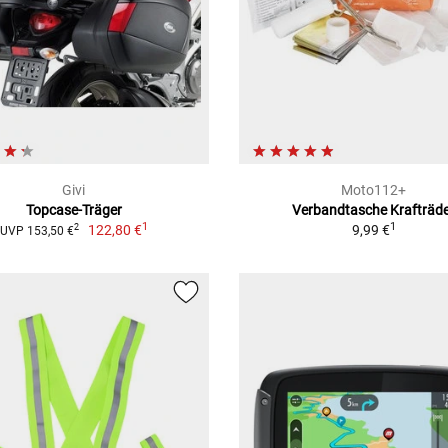
Givi
Moto112+
Topcase-Träger
Verbandtasche Krafträd
1
1
122,80 €
9,99 €
2
UVP 153,50 €