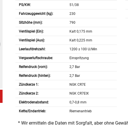
PS/KW:
51/38
Fahrzeuggewicht (kg):
230
Sitzhöhe (mm):
790
Ventilspiel (Ein):
Kalt 0,175 mm
Ventilspiel (Aus):
Kalt 0,225 mm
Leerlaufdrehzahl:
1200 ± 100 U/Min
Vergaserluftschraube:
Einspritzung
Reifendruck (vorn):
2,7 Bar
Reifendruck (hinten):
2,7 Bar
Zündkerze 1:
NGK CR7E
Zündkerze 2:
NGK CR7EIX
Elektrodenabstand:
0,7-0,8 mm
Kette/Endantrieb:
Riemenantrieb
* Wir ermitteln die Daten mit Sorgfalt, aber ohne Gewä