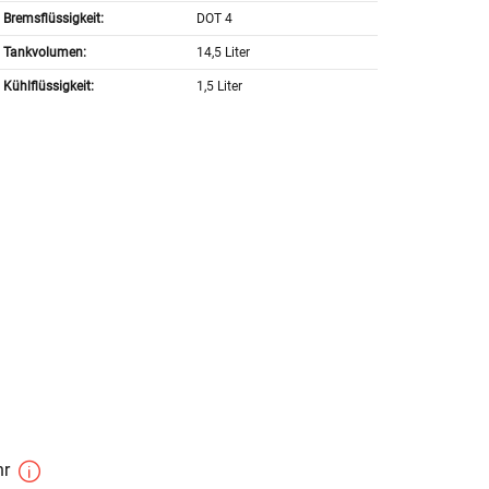
Bremsflüssigkeit:
DOT 4
Tankvolumen:
14,5 Liter
Kühlflüssigkeit:
1,5 Liter
hr