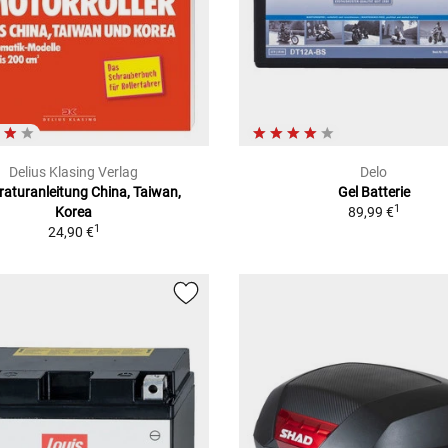
Delius Klasing Verlag
Delo
aturanleitung China, Taiwan,
Gel Batterie
1
Korea
89,99 €
1
24,90 €