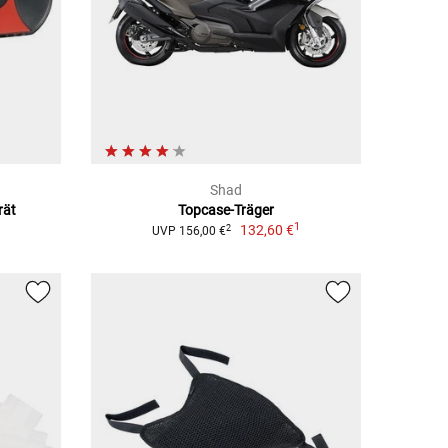
Shad
rät
Topcase-Träger
1
132,60 €
2
UVP 156,00 €