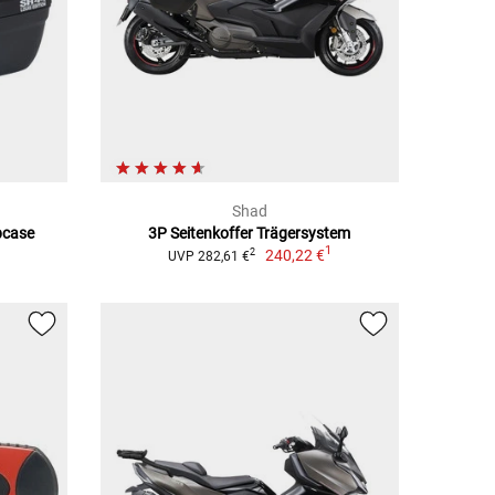
Shad
pcase
3P Seitenkoffer Trägersystem
1
240,22 €
2
UVP 282,61 €