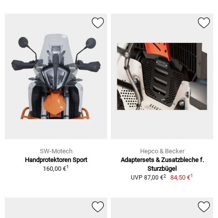
SW-Motech
Hepco & Becker
Handprotektoren Sport
Adaptersets & Zusatzbleche f.
1
160,00 €
Sturzbügel
1
2
84,50 €
UVP 87,00 €