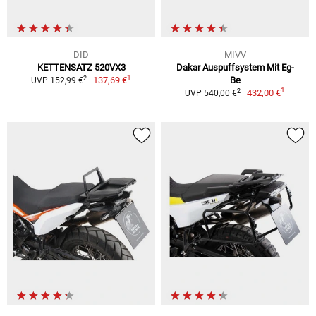
DID
MIVV
KETTENSATZ 520VX3
Dakar Auspuffsystem Mit Eg-
1
2
137,69 €
Be
UVP 152,99 €
1
2
432,00 €
UVP 540,00 €