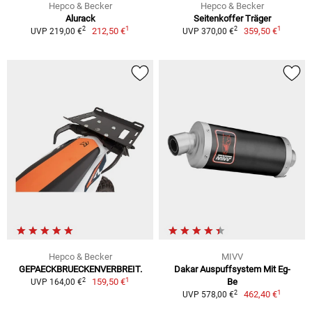
Hepco & Becker
Hepco & Becker
Alurack
Seitenkoffer Träger
1
1
2
2
212,50 €
359,50 €
UVP 219,00 €
UVP 370,00 €
Hepco & Becker
MIVV
GEPAECKBRUECKENVERBREIT.
Dakar Auspuffsystem Mit Eg-
1
2
159,50 €
Be
UVP 164,00 €
1
2
462,40 €
UVP 578,00 €