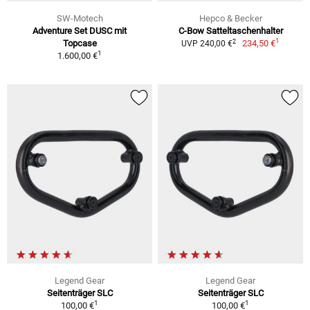
SW-Motech
Hepco & Becker
Adventure Set DUSC mit
C-Bow Satteltaschenhalter
1
2
Topcase
234,50 €
UVP 240,00 €
1
1.600,00 €
Legend Gear
Legend Gear
Seitenträger SLC
Seitenträger SLC
1
1
100,00 €
100,00 €