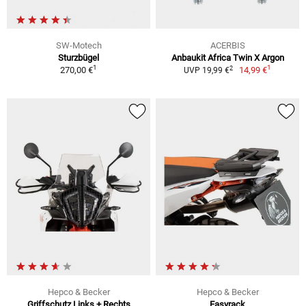
SW-Motech
ACERBIS
Sturzbügel
Anbaukit Africa Twin X Argon
1
1
2
270,00 €
14,99 €
UVP 19,99 €
Hepco & Becker
Hepco & Becker
Griffschutz Links + Rechts
Easyrack