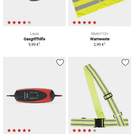
Louis
Moto112+
Gasgriffhilfe
Warnweste
1
1
9,99 €
2,99 €