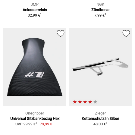
JMP
NGK
Anlasserrelais
Zündkerze
1
1
32,99 €
7,99 €
Onegripper
Zieger
Universal Sitzbankbezug Hex
Kettenschutz In Silber
1
1
2
79,99 €
48,00 €
UVP 99,99 €