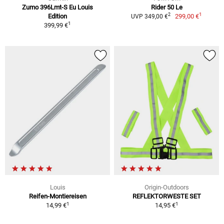
Zumo 396Lmt-S Eu Louis
Rider 50 Le
1
2
Edition
299,00 €
UVP 349,00 €
1
399,99 €
Louis
Origin-Outdoors
Reifen-Montiereisen
REFLEKTORWESTE SET
1
1
14,99 €
14,95 €