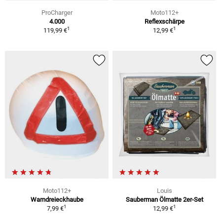
ProCharger
Moto112+
4.000
Reflexschärpe
1
1
119,99 €
12,99 €
Moto112+
Louis
Warndreieckhaube
Sauberman Ölmatte 2er-Set
1
1
7,99 €
12,99 €