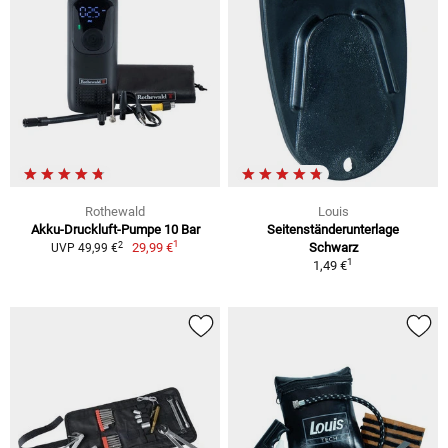
Rothewald
Louis
Akku-Druckluft-Pumpe 10 Bar
Seitenständerunterlage
1
2
29,99 €
Schwarz
UVP 49,99 €
1
1,49 €