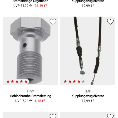
Bremsbeläge Organisch
Kupplungszug diverse
1
1
2
31,49 €
19,99 €
UVP 34,99 €
TRW
JMP
Hohlschraube Bremsleitung
Kupplungszug diverse
1
1
2
6,48 €
17,99 €
UVP 7,20 €