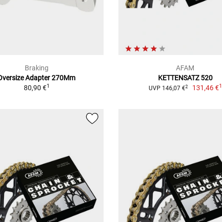
Braking
AFAM
Oversize Adapter 270Mm
KETTENSATZ 520
1
80,90 €
131,46 €
2
UVP 146,07 €