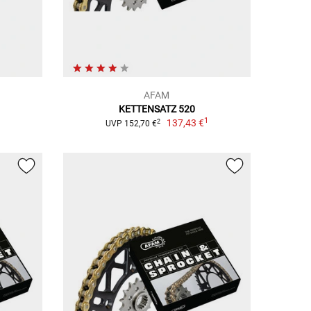
AFAM
KETTENSATZ 520
1
1
137,43 €
2
UVP 152,70 €