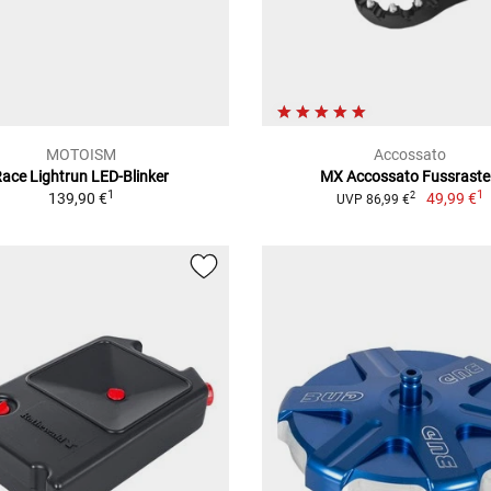
MOTOISM
Accossato
ace Lightrun LED-Blinker
MX Accossato Fussrast
1
1
139,90 €
49,99 €
2
UVP 86,99 €