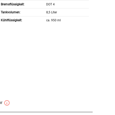
Bremsflüssigkeit:
DOT 4
Tankvolumen:
8,5 Liter
Kühlflüssigkeit:
ca. 950 ml
hr