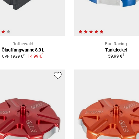
Rothewald
Bud Racing
Ölauffangwanne 8,0 L
Tankdeckel
1
1
14,99 €
59,99 €
2
UVP 19,99 €