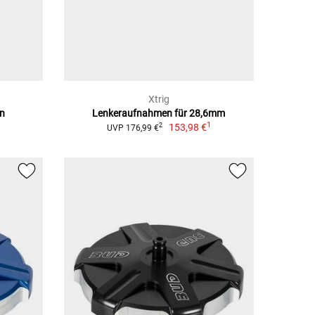
Xtrig
en
Lenkeraufnahmen für 28,6mm
1
153,98 €
2
UVP 176,99 €