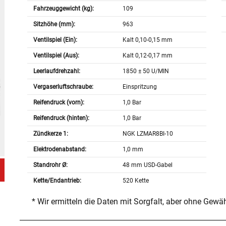
Fahrzeuggewicht (kg):
109
Sitzhöhe (mm):
963
Ventilspiel (Ein):
Kalt 0,10-0,15 mm
Ventilspiel (Aus):
Kalt 0,12-0,17 mm
Leerlaufdrehzahl:
1850 ± 50 U/MIN
Vergaserluftschraube:
Einspritzung
Reifendruck (vorn):
1,0 Bar
Reifendruck (hinten):
1,0 Bar
Zündkerze 1:
NGK LZMAR8BI-10
Elektrodenabstand:
1,0 mm
Standrohr Ø:
48 mm USD-Gabel
Kette/Endantrieb:
520 Kette
* Wir ermitteln die Daten mit Sorgfalt, aber ohne Gewä