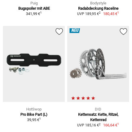
Puig
Bodystyle
Bugspoiler mit ABE
Radabdeckung Raceline
1
1
2
341,99 €
180,45 €
UVP 189,95 €
NEU
HotSwop
DID
Pro Bike Part (L)
Kettensatz: Kette, Ritzel,
1
39,95 €
Kettenrad
1
2
166,64 €
UVP 185,16 €