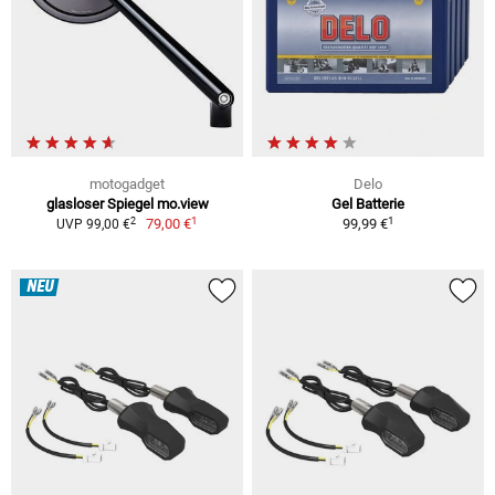
motogadget
Delo
glasloser Spiegel mo.view
Gel Batterie
1
1
2
79,00 €
99,99 €
UVP 99,00 €
NEU