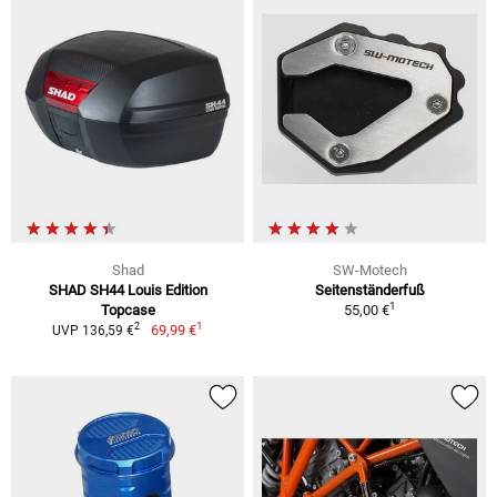
Shad
SW-Motech
SHAD SH44 Louis Edition
Seitenständerfuß
1
Topcase
55,00 €
1
2
69,99 €
UVP 136,59 €