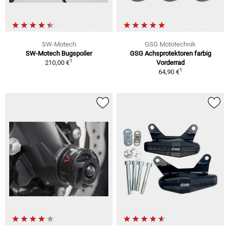
SW-Motech
GSG Mototechnik
SW-Motech Bugspoiler
GSG Achsprotektoren farbig
1
210,00 €
Vorderrad
1
64,90 €