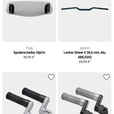
Puig
gazzini
Spoilerscheibe ClipOn
Lenker Street X 28,6 mm, Alu,
1
90,99 €
ABE,0202
1
69,99 €