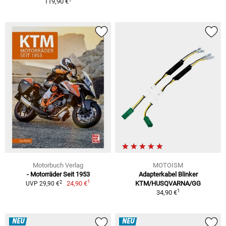
119,90 €
Motorbuch Verlag
MOTOISM
- Motorräder Seit 1953
Adapterkabel Blinker
1
2
24,90 €
KTM/HUSQVARNA/GG
UVP 29,90 €
1
34,90 €
NEU
NEU