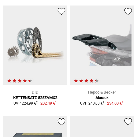
DID
Hepco & Becker
KETTENSATZ 525ZVMX2
Alurack
1
1
2
2
202,49 €
234,00 €
UVP 224,99 €
UVP 240,00 €