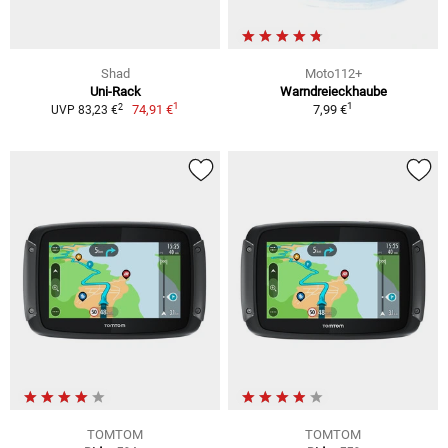
Shad
Moto112+
Uni-Rack
Warndreieckhaube
1
1
2
74,91 €
7,99 €
UVP 83,23 €
TOMTOM
TOMTOM