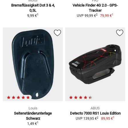
Motul
PAJ
Bremsflüssigkeit Dot 3 & 4,
Vehicle Finder 4G 2.0 - GPS-
0,5L
Tracker
1
1
2
9,99 €
79,99 €
UVP 99,99 €
Louis
ABUS
Seitenständerunterlage
Detecto 7000 RS1 Louis Edition
1
2
Schwarz
89,95 €
UVP 139,95 €
1
1,49 €