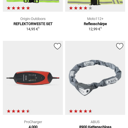
Origin-Outdoors
Moto112+
REFLEKTORWESTE SET
Reflexschärpe
1
1
14,95 €
12,99 €
ProCharger
ABUS
4.000
8900 Kettenschloss