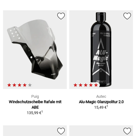
Puig
Autec
Windschutzscheibe Rafale mit
Alu-Magic Glanzpolitur 2.0
1
ABE
15,49 €
1
135,99 €