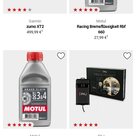
Garmin
Motul
zumo XT2
Racing Bremsflüssigkeit Rbf
1
499,99 €
660
1
27,99 €