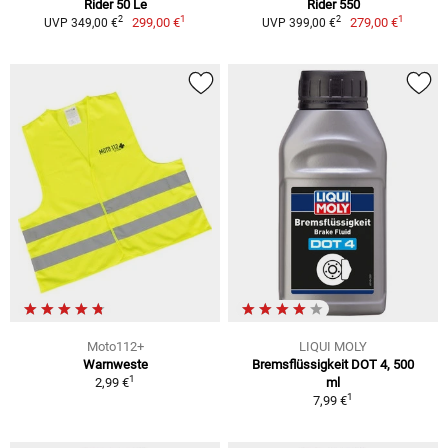
Rider 50 Le
Rider 550
1
1
2
2
299,00 €
279,00 €
UVP 349,00 €
UVP 399,00 €
Moto112+
LIQUI MOLY
Warnweste
Bremsflüssigkeit DOT 4, 500
1
2,99 €
ml
1
7,99 €