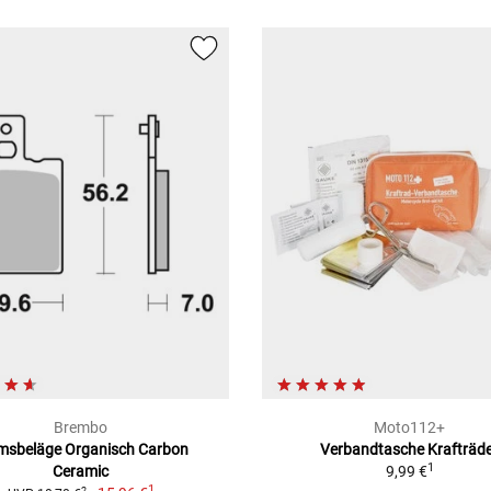
Brembo
Moto112+
msbeläge Organisch Carbon
Verbandtasche Krafträd
1
Ceramic
9,99 €
1
2