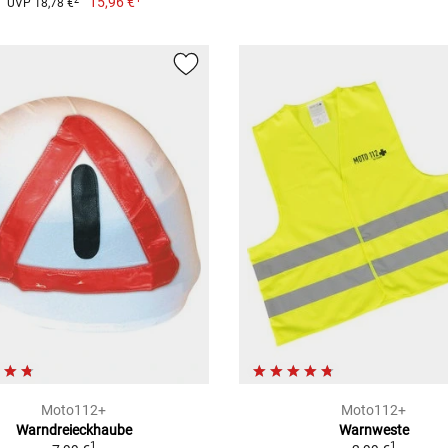
15,96 €
UVP 18,78 €
Moto112+
Moto112+
Warndreieckhaube
Warnweste
1
1