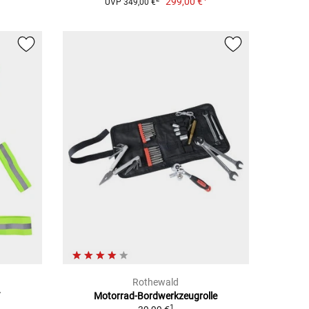
299,00 €
UVP 349,00 €
Rothewald
Motorrad-Bordwerkzeugrolle
1