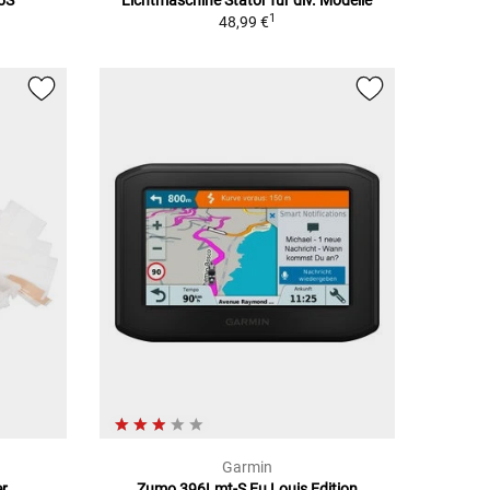
5S
Lichtmaschine Stator für div. Modelle
1
48,99 €
Garmin
er
Zumo 396Lmt-S Eu Louis Edition