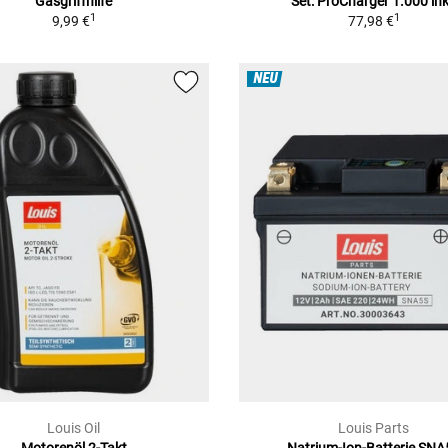
Gasgriffhilfe
Set: ProCharger 1.000 ink
1
1
9,99 €
77,98 €
NEU
Louis Oil
Louis Parts