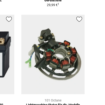
l.
Gel-Batterie
1
29,99 €
101 Octane