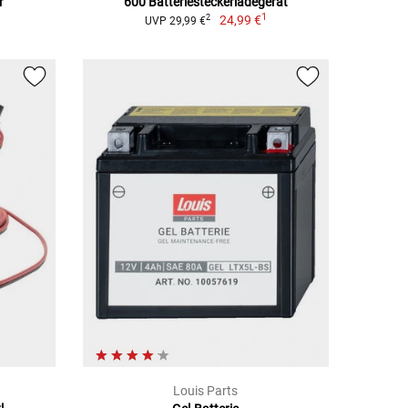
r
600 Batteriesteckerladegerät
1
24,99 €
2
UVP 29,99 €
Louis Parts