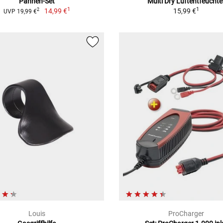
Pannen-Set
Multi Dry Luftentfeuchte
1
1
14,99 €
15,99 €
2
UVP 19,99 €
Louis
ProCharger