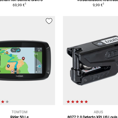
1
1
69,99 €
9,99 €
TOMTOM
ABUS
Rider 50 Le
8077 2.0 Detecto XPLUS Louis 