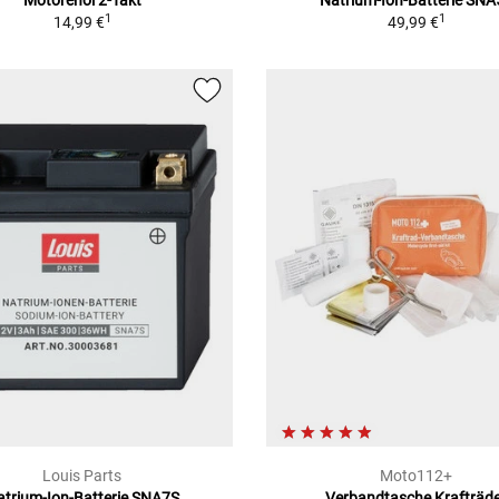
Motorenöl 2-Takt
Natrium-Ion-Batterie SNA
1
1
14,99 €
49,99 €
Louis Parts
Moto112+
atrium-Ion-Batterie SNA7S
Verbandtasche Krafträd