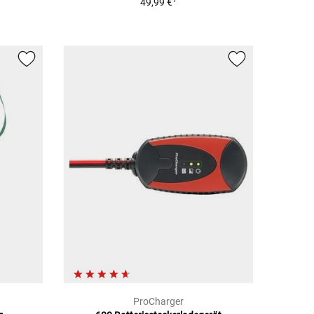
49,99 €
ProCharger