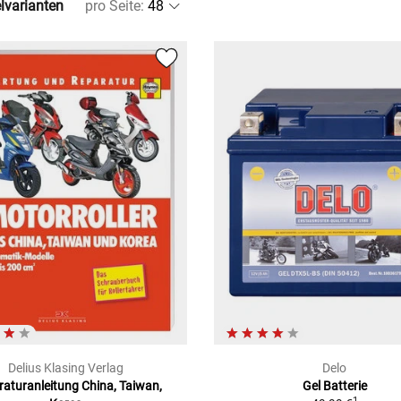
elvarianten
pro Seite
:
Delius Klasing Verlag
Delo
aturanleitung China, Taiwan,
Gel Batterie
1