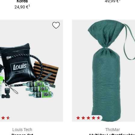
Korea
49,99 €
1
24,90 €
Louis Tech
ThoMar