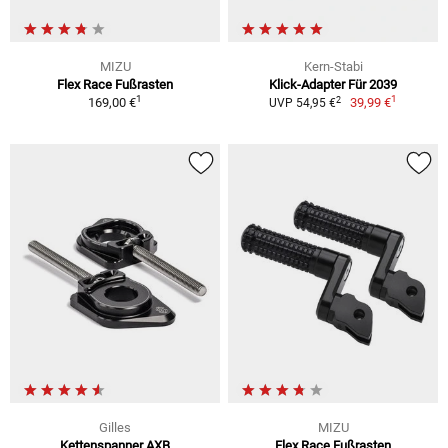
MIZU
Kern-Stabi
Flex Race Fußrasten
Klick-Adapter Für 2039
1
1
2
169,00 €
39,99 €
UVP 54,95 €
Gilles
MIZU
Kettenspanner AXB
Flex Race Fußrasten