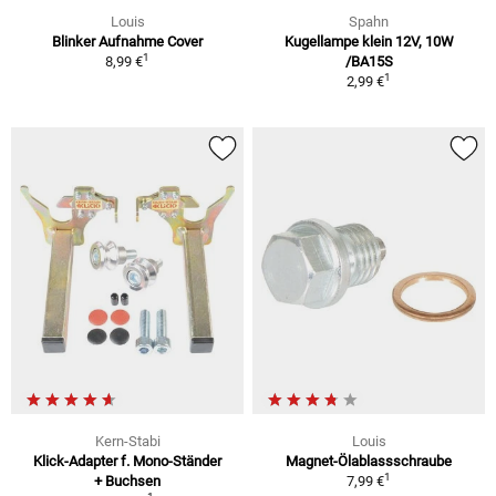
Louis
Spahn
Blinker Aufnahme Cover
Kugellampe klein 12V, 10W
1
8,99 €
/BA15S
1
2,99 €
Kern-Stabi
Louis
Klick-Adapter f. Mono-Ständer
Magnet-Ölablassschraube
1
+ Buchsen
7,99 €