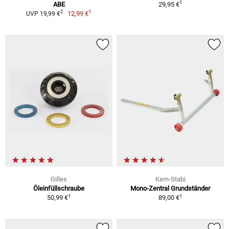
1
ABE
29,95 €
1
2
12,99 €
UVP 19,99 €
Gilles
Kern-Stabi
Öleinfüllschraube
Mono-Zentral Grundständer
1
1
50,99 €
89,00 €