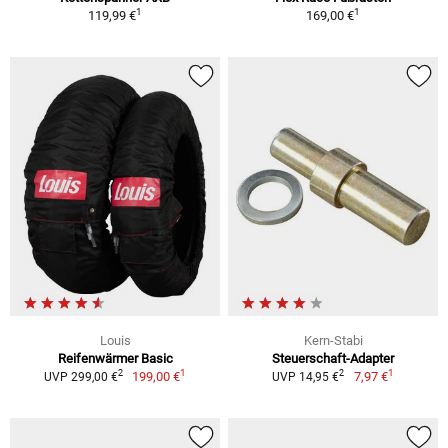
1
1
119,99 €
169,00 €
Louis
Kern-Stabi
Reifenwärmer Basic
Steuerschaft-Adapter
1
1
2
2
199,00 €
7,97 €
UVP 299,00 €
UVP 14,95 €