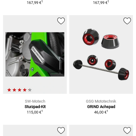
1
1
167,99 €
167,99 €
SW-Motech
GSG Mototechnik
Sturzpad-Kit
GRIND Achspad
1
1
115,00 €
46,00 €