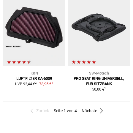
K&N
SW-Motech
LUFTFILTER KA-6009
PRO SEAT RING UNIVERSELL,
1
2
73,95 €
FÜR SITZBANK
UVP 92,44 €
1
50,00 €
Zurück
Seite 1 von 4
Nächste