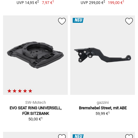
1
1
2
2
7,97 €
199,00 €
UVP 14,95 €
UVP 299,00 €
NEU
SW-Motech
gazzini
EVO SEAT RING UNIVERSELL,
Bremshebel Street, mit ABE
1
FÜR SITZBANK
59,99 €
1
50,00 €
NEU