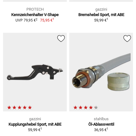
PROTECH
gazzini
Kennzeichenhalter V-Shape
Bremshebel Sport, mit ABE
1
1
2
75,95 €
59,99 €
UVP 79,95 €
gazzini
stahlbus
Kupplungshebel Sport, mit ABE
Öl-Ablassventil
1
1
59,99 €
36,95 €