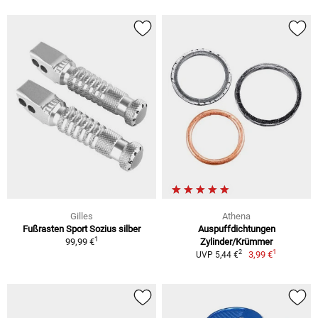
Gilles
Athena
Fußrasten Sport Sozius silber
Auspuffdichtungen
1
99,99 €
Zylinder/Krümmer
1
2
3,99 €
UVP 5,44 €