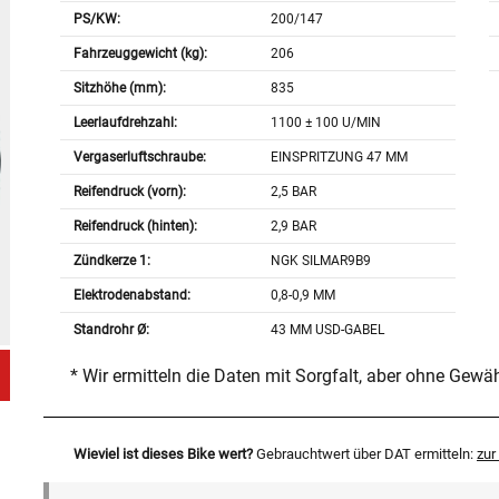
PS/KW:
200/147
Fahrzeuggewicht (kg):
206
Sitzhöhe (mm):
835
Leerlaufdrehzahl:
1100 ± 100 U/MIN
Vergaserluftschraube:
EINSPRITZUNG 47 MM
Reifendruck (vorn):
2,5 BAR
Reifendruck (hinten):
2,9 BAR
Zündkerze 1:
NGK SILMAR9B9
Elektrodenabstand:
0,8-0,9 MM
Standrohr Ø:
43 MM USD-GABEL
* Wir ermitteln die Daten mit Sorgfalt, aber ohne Gewä
Wieviel ist dieses Bike wert?
Gebrauchtwert über DAT ermitteln:
zu