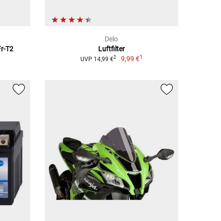
Delo
Fr-T2
Luftfilter
1
9,99 €
2
UVP 14,99 €