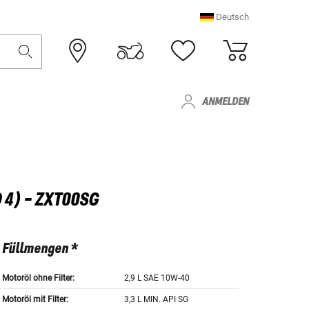
Deutsch
ANMELDEN
4) - ZXT00SG
Füllmengen *
Motoröl ohne Filter:
2,9 L SAE 10W-40
Motoröl mit Filter:
3,3 L MIN. API SG