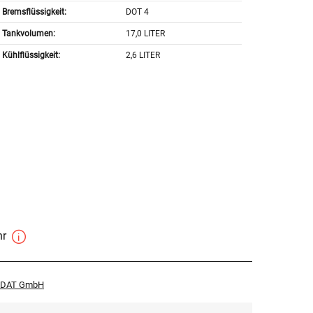
Bremsflüssigkeit:
DOT 4
Tankvolumen:
17,0 LITER
Kühlflüssigkeit:
2,6 LITER
hr
r DAT GmbH