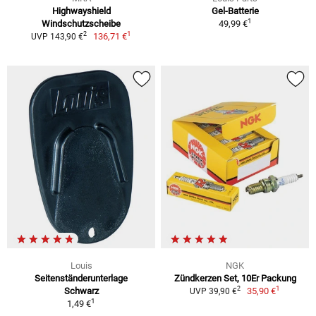
Highwayshield
Gel-Batterie
1
Windschutzscheibe
49,99 €
1
2
136,71 €
UVP 143,90 €
Louis
NGK
Seitenständerunterlage
Zündkerzen Set, 10Er Packung
1
2
Schwarz
35,90 €
UVP 39,90 €
1
1,49 €