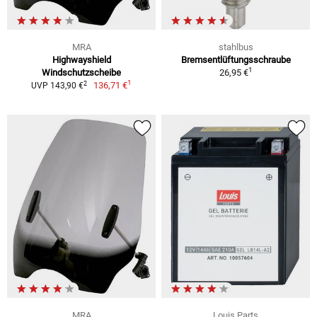
MRA
stahlbus
Highwayshield
Bremsentlüftungsschraube
1
Windschutzscheibe
26,95 €
1
2
136,71 €
UVP 143,90 €
MRA
Louis Parts