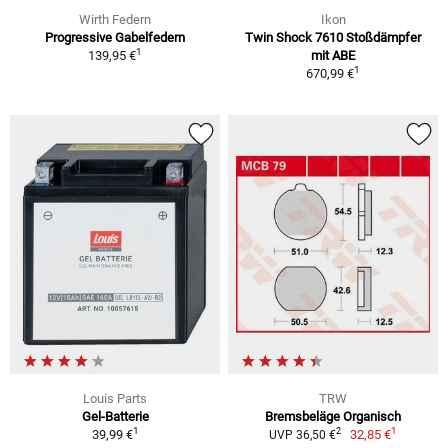
Wirth Federn
Ikon
Progressive Gabelfedern
Twin Shock 7610 Stoßdämpfer
1
139,95 €
mit ABE
1
670,99 €
Louis Parts
TRW
Gel-Batterie
Bremsbeläge Organisch
1
1
2
39,99 €
32,85 €
UVP 36,50 €