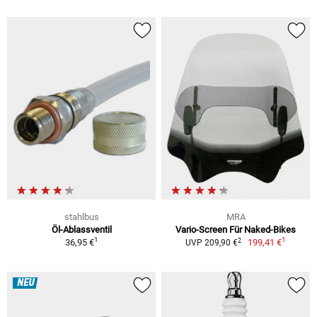
stahlbus
MRA
Öl-Ablassventil
Vario-Screen Für Naked-Bikes
1
1
2
36,95 €
199,41 €
UVP 209,90 €
NEU