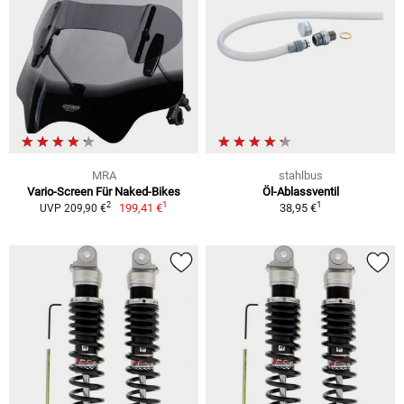
MRA
stahlbus
Vario-Screen Für Naked-Bikes
Öl-Ablassventil
1
1
2
199,41 €
38,95 €
UVP 209,90 €