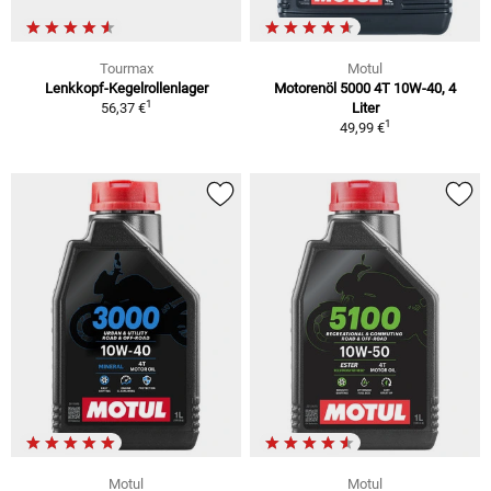
Tourmax
Motul
Lenkkopf-Kegelrollenlager
Motorenöl 5000 4T 10W-40, 4
1
56,37 €
Liter
1
49,99 €
Motul
Motul