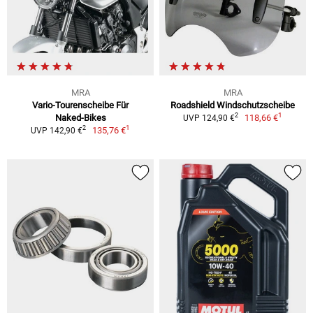
MRA
MRA
Vario-Tourenscheibe Für
Roadshield Windschutzscheibe
1
2
Naked-Bikes
118,66 €
UVP 124,90 €
1
2
135,76 €
UVP 142,90 €