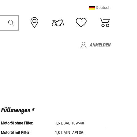
Deutsch
ANMELDEN
Füllmengen *
Motoröl ohne Filter:
1,6 L SAE 10W-40
Motoröl mit Filter:
1,8 L MIN. API SG