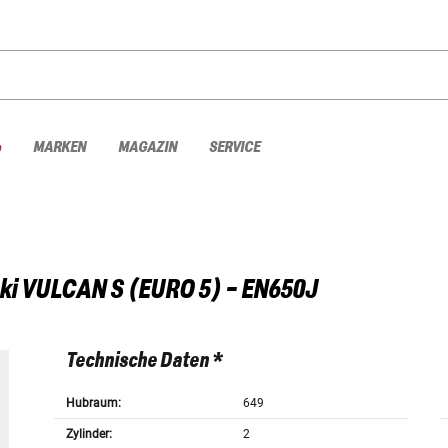
%
MARKEN
MAGAZIN
SERVICE
ki
VULCAN S (EURO 5) - EN650J
Technische Daten *
Hubraum:
649
Zylinder:
2