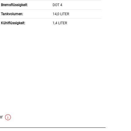
Bremsflüssigkeit:
DOT 4
Tankvolumen:
14,0 LITER
Kühlflüssigkeit:
1,4 LITER
hr