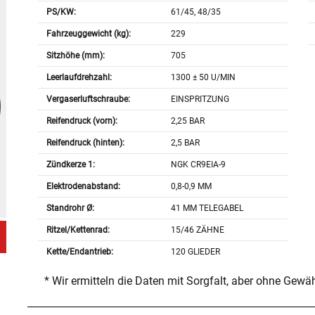
PS/KW:
61/45, 48/35
Fahrzeuggewicht (kg):
229
Sitzhöhe (mm):
705
Leerlaufdrehzahl:
1300 ± 50 U/MIN
Vergaserluftschraube:
EINSPRITZUNG
Reifendruck (vorn):
2,25 BAR
Reifendruck (hinten):
2,5 BAR
Zündkerze 1:
NGK CR9EIA-9
Elektrodenabstand:
0,8-0,9 MM
Standrohr Ø:
41 MM TELEGABEL
Ritzel/Kettenrad:
15/46 ZÄHNE
Kette/Endantrieb:
120 GLIEDER
* Wir ermitteln die Daten mit Sorgfalt, aber ohne Gewä