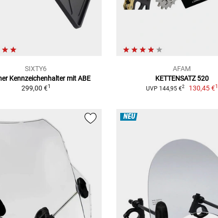
SIXTY6
AFAM
cher Kennzeichenhalter mit ABE
KETTENSATZ 520
1
299,00 €
130,45 €
2
UVP 144,95 €
NEU