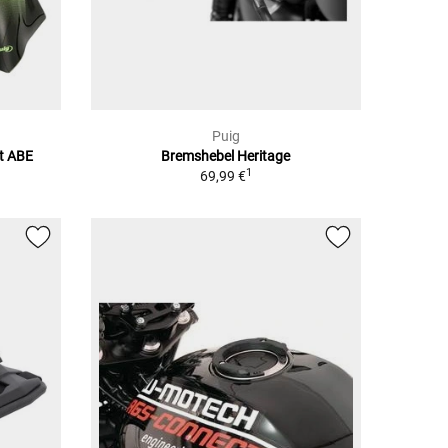
Puig
t ABE
Bremshebel Heritage
1
69,99 €