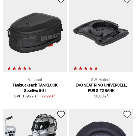
Vanucci
SW-Motech
Tankrucksack TANKLOCK
EVO SEAT RING UNIVERSELL,
Sportivo 5-8 l
FÜR SITZBANK
1
1
2
79,99 €
50,00 €
UVP 139,99 €