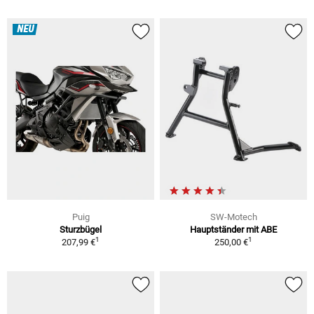
NEU
Puig
SW-Motech
Sturzbügel
Hauptständer mit ABE
1
1
207,99 €
250,00 €