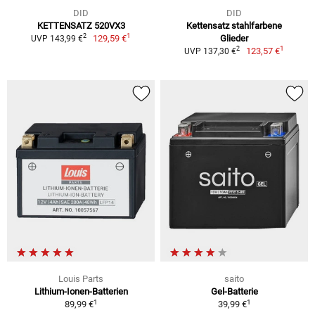
DID
DID
KETTENSATZ 520VX3
Kettensatz stahlfarbene
1
2
129,59 €
Glieder
UVP 143,99 €
1
2
123,57 €
UVP 137,30 €
Louis Parts
saito
Lithium-Ionen-Batterien
Gel-Batterie
1
1
89,99 €
39,99 €