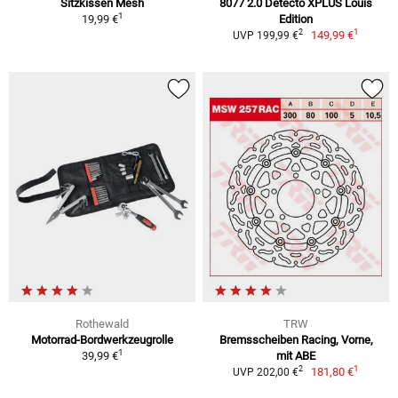
Sitzkissen Mesh
8077 2.0 Detecto XPLUS Louis
1
19,99 €
Edition
1
2
149,99 €
UVP 199,99 €
Rothewald
TRW
Motorrad-Bordwerkzeugrolle
Bremsscheiben Racing, Vorne,
1
39,99 €
mit ABE
1
2
181,80 €
UVP 202,00 €