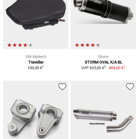
SW-Motech
Storm
Traveller
STORM OVAL K/A BL
1
1
2
100,00 €
484,00 €
UVP 605,00 €