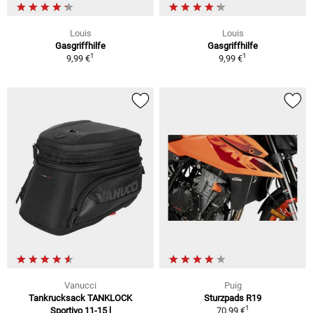
Louis
Louis
Gasgriffhilfe
Gasgriffhilfe
1
1
9,99 €
9,99 €
Vanucci
Puig
Tankrucksack TANKLOCK
Sturzpads R19
1
Sportivo 11-15 l
70,99 €