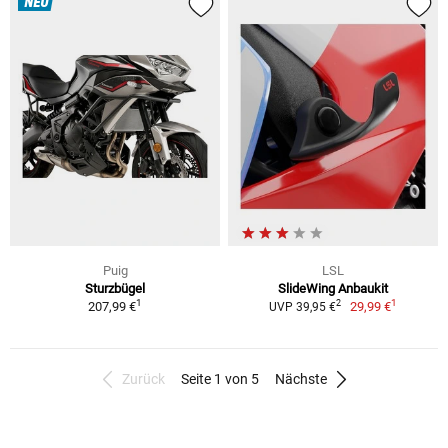
NEU
Puig
LSL
Sturzbügel
SlideWing Anbaukit
1
1
2
207,99 €
29,99 €
UVP 39,95 €
Zurück
Seite 1 von 5
Nächste