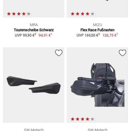
MRA
MIZU
Tourenscheibe Schwarz
Flex Race Fußrasten
1
1
2
2
94,91 €
126,75 €
UVP 99,90 €
UVP 169,00 €
SW-Motech
SW-Motech