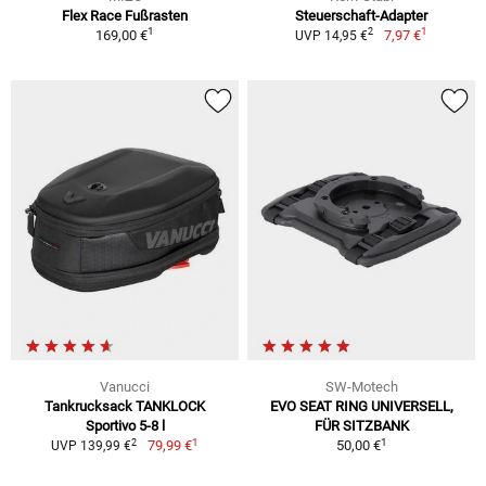
Flex Race Fußrasten
Steuerschaft-Adapter
1
1
2
169,00 €
7,97 €
UVP 14,95 €
Vanucci
SW-Motech
Tankrucksack TANKLOCK
EVO SEAT RING UNIVERSELL,
Sportivo 5-8 l
FÜR SITZBANK
1
1
2
79,99 €
50,00 €
UVP 139,99 €