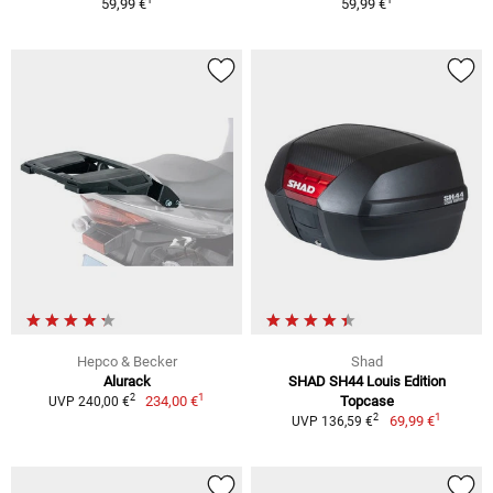
59,99 €
59,99 €
Hepco & Becker
Shad
Alurack
SHAD SH44 Louis Edition
1
2
234,00 €
Topcase
UVP 240,00 €
1
2
69,99 €
UVP 136,59 €