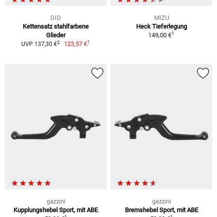
DID
MIZU
Kettensatz stahlfarbene
Heck Tieferlegung
1
Glieder
149,00 €
1
2
123,57 €
UVP 137,30 €
gazzini
gazzini
Kupplungshebel Sport, mit ABE
Bremshebel Sport, mit ABE
1
1