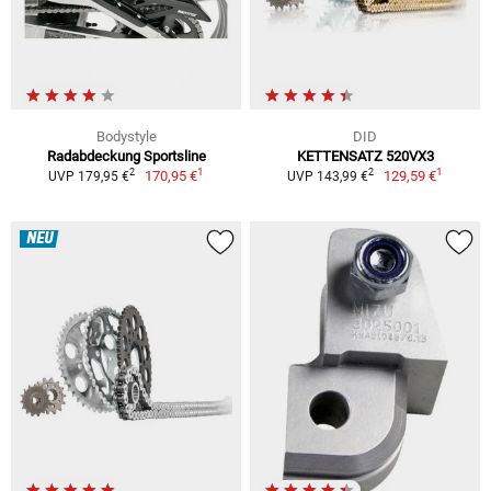
Bodystyle
DID
Radabdeckung Sportsline
KETTENSATZ 520VX3
1
1
2
2
170,95 €
129,59 €
UVP 179,95 €
UVP 143,99 €
NEU