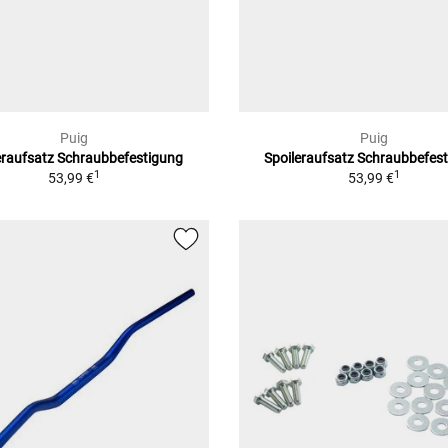
Puig
Puig
eraufsatz Schraubbefestigung
Spoileraufsatz Schraubbefes
1
1
53,99 €
53,99 €