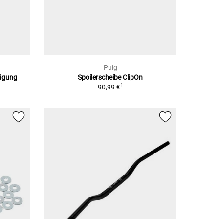
Puig
tigung
Spoilerscheibe ClipOn
1
90,99 €