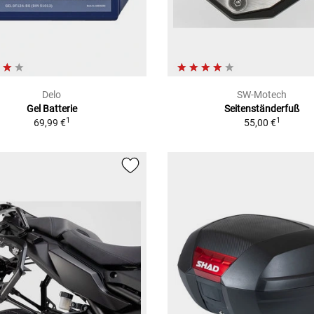
Delo
SW-Motech
Gel Batterie
Seitenständerfuß
1
1
69,99 €
55,00 €