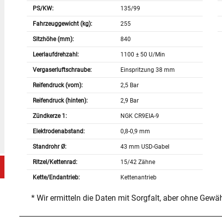
PS/KW:
135/99
Fahrzeuggewicht (kg):
255
Sitzhöhe (mm):
840
Leerlaufdrehzahl:
1100 ± 50 U/Min
Vergaserluftschraube:
Einspritzung 38 mm
Reifendruck (vorn):
2,5 Bar
Reifendruck (hinten):
2,9 Bar
Zündkerze 1:
NGK CR9EIA-9
Elektrodenabstand:
0,8-0,9 mm
Standrohr Ø:
43 mm USD-Gabel
Ritzel/Kettenrad:
15/42 Zähne
Kette/Endantrieb:
Kettenantrieb
* Wir ermitteln die Daten mit Sorgfalt, aber ohne Gewä