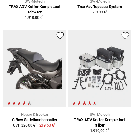
SW-Motech
SW-Motech
TRAX ADV Koffer-Komplettset
Trax Adv Topcase-System
1
schwarz
570,00 €
1
1.910,00 €
Hepco & Becker
SW-Motech
C-Bow Satteltaschenhalter
TRAX ADV Koffer-Komplettset
1
2
219,50 €
silber
UVP 226,00 €
1
1.910,00 €