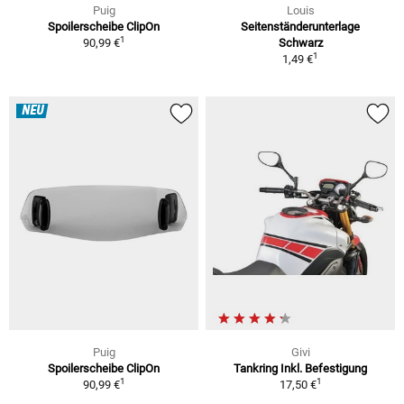
Puig
Louis
Spoilerscheibe ClipOn
Seitenständerunterlage
1
90,99 €
Schwarz
1
1,49 €
NEU
Puig
Givi
Spoilerscheibe ClipOn
Tankring Inkl. Befestigung
1
1
90,99 €
17,50 €