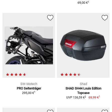
1
69,00 €
SW-Motech
Shad
PRO Seitenträger
SHAD SH44 Louis Edition
1
295,00 €
Topcase
1
2
69,99 €
UVP 136,59 €