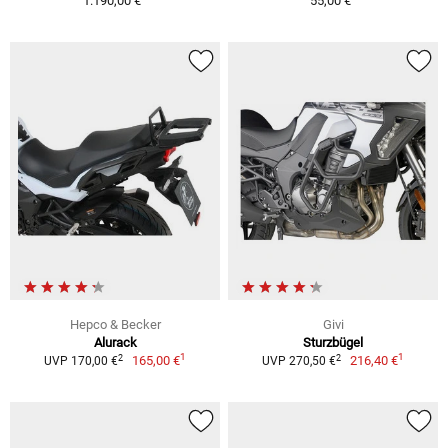
1.190,00 €
55,00 €
Hepco & Becker
Givi
Alurack
Sturzbügel
1
1
2
2
165,00 €
216,40 €
UVP 170,00 €
UVP 270,50 €