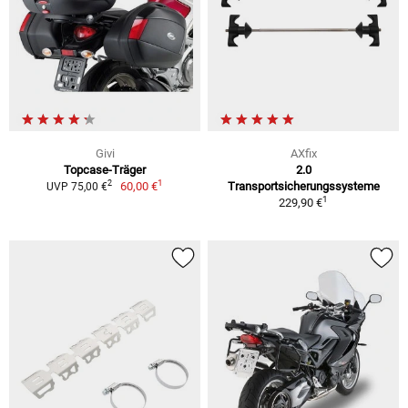
Givi
AXfix
Topcase-Träger
2.0
1
2
60,00 €
Transportsicherungssysteme
UVP 75,00 €
1
229,90 €