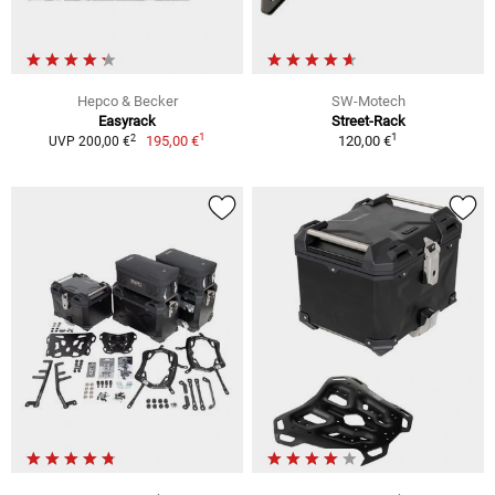
Hepco & Becker
SW-Motech
Easyrack
Street-Rack
1
1
2
195,00 €
120,00 €
UVP 200,00 €