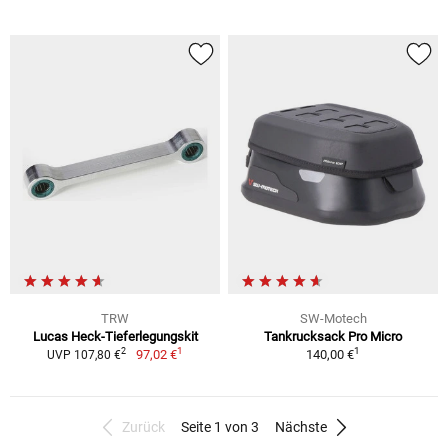
TRW
SW-Motech
Lucas Heck-Tieferlegungskit
Tankrucksack Pro Micro
1
1
2
97,02 €
140,00 €
UVP 107,80 €
Zurück
Seite 1 von 3
Nächste