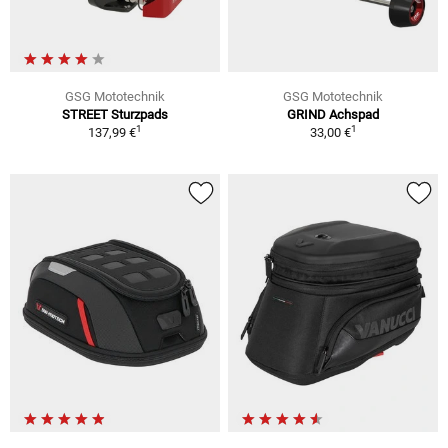
GSG Mototechnik
GSG Mototechnik
STREET Sturzpads
GRIND Achspad
1
1
137,99 €
33,00 €