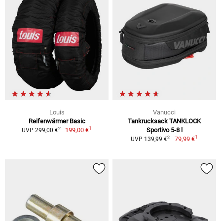
Louis
Vanucci
Reifenwärmer Basic
Tankrucksack TANKLOCK
1
2
199,00 €
Sportivo 5-8 l
UVP 299,00 €
1
2
79,99 €
UVP 139,99 €