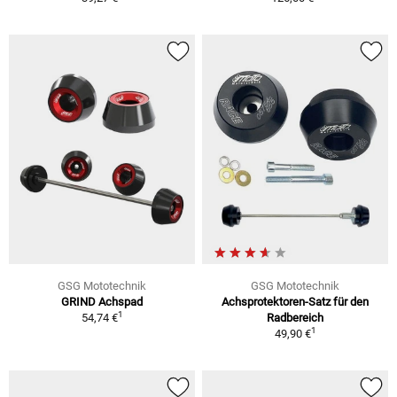
GSG Mototechnik
GSG Mototechnik
GRIND Achspad
Achsprotektoren-Satz für den
1
54,74 €
Radbereich
1
49,90 €