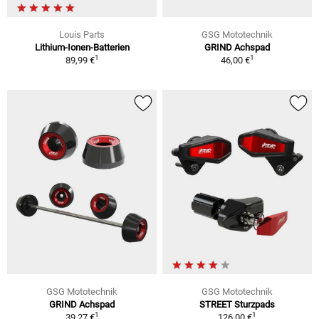
Louis Parts
GSG Mototechnik
Lithium-Ionen-Batterien
GRIND Achspad
1
1
89,99 €
46,00 €
GSG Mototechnik
GSG Mototechnik
GRIND Achspad
STREET Sturzpads
1
1
39,27 €
126,00 €