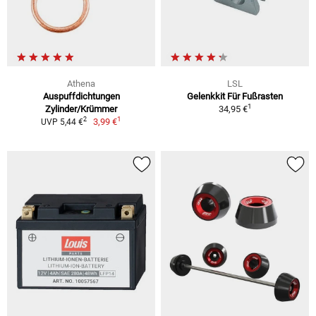
Athena
LSL
Auspuffdichtungen
Gelenkkit Für Fußrasten
1
Zylinder/Krümmer
34,95 €
1
2
3,99 €
UVP 5,44 €