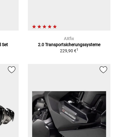
AXfix
d Set
2.0 Transportsicherungssysteme
1
229,90 €