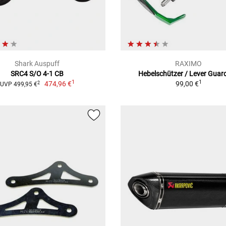
Shark Auspuff
RAXIMO
SRC4 S/O 4-1 CB
Hebelschützer / Lever Guar
1
1
474,96 €
99,00 €
2
UVP 499,95 €