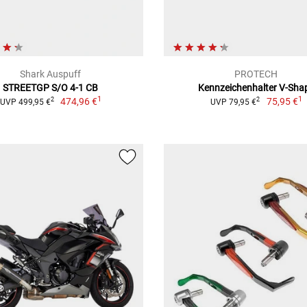
Shark Auspuff
PROTECH
STREETGP S/O 4-1 CB
Kennzeichenhalter V-Sha
1
1
474,96 €
75,95 €
2
2
UVP 499,95 €
UVP 79,95 €