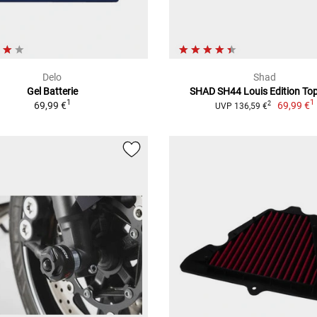
Delo
Shad
Gel Batterie
SHAD SH44 Louis Edition To
1
1
69,99 €
69,99 €
2
UVP 136,59 €