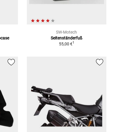
SW-Motech
pcase
Seitenständerfuß
1
55,00 €