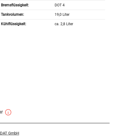
Bremsflüssigkeit:
DOT 4
Tankvolumen:
19,0 Liter
Kühlflüssigkeit:
ca. 2,8 Liter
hr
r DAT GmbH