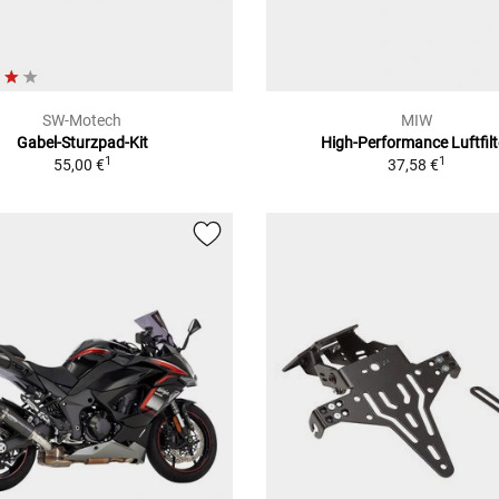
SW-Motech
MIW
Gabel-Sturzpad-Kit
High-Performance Luftfilt
1
1
55,00 €
37,58 €