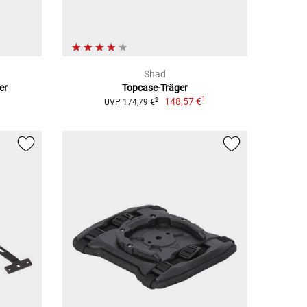
Shad
er
Topcase-Träger
1
148,57 €
2
UVP 174,79 €