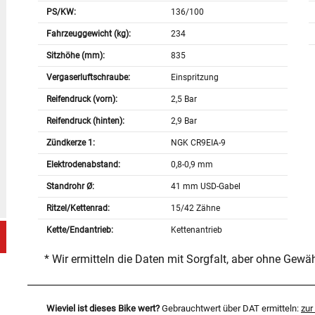
PS/KW:
136/100
Fahrzeuggewicht (kg):
234
Sitzhöhe (mm):
835
Vergaserluftschraube:
Einspritzung
Reifendruck (vorn):
2,5 Bar
Reifendruck (hinten):
2,9 Bar
Zündkerze 1:
NGK CR9EIA-9
Elektrodenabstand:
0,8-0,9 mm
Standrohr Ø:
41 mm USD-Gabel
Ritzel/Kettenrad:
15/42 Zähne
Kette/Endantrieb:
Kettenantrieb
* Wir ermitteln die Daten mit Sorgfalt, aber ohne Gewä
Wieviel ist dieses Bike wert?
Gebrauchtwert über DAT ermitteln:
zu