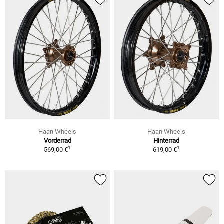
Haan Wheels
Haan Wheels
Vorderrad
Hinterrad
1
1
569,00 €
619,00 €