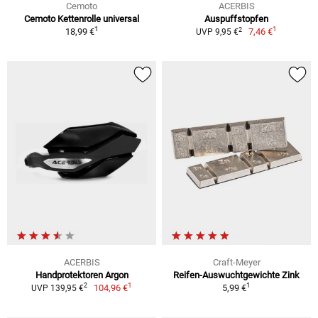
Cemoto
ACERBIS
Cemoto Kettenrolle universal
Auspuffstopfen
1
1
2
18,99 €
7,46 €
UVP 9,95 €
ACERBIS
Craft-Meyer
Handprotektoren Argon
Reifen-Auswuchtgewichte Zink
1
1
2
104,96 €
5,99 €
UVP 139,95 €