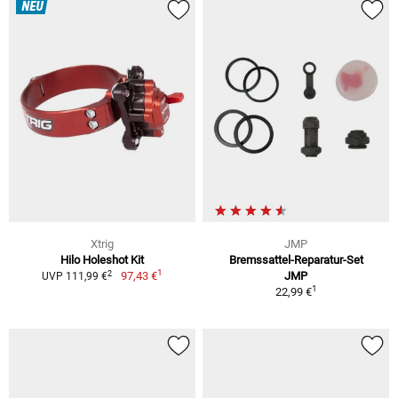
NEU
Xtrig
JMP
Hilo Holeshot Kit
Bremssattel-Reparatur-Set
1
2
97,43 €
JMP
UVP 111,99 €
1
22,99 €