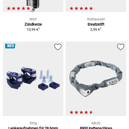
NGK
Rothewald
Zündkerze
Ersatzstift
1
1
10,99 €
2,99 €
NEU
Xtrig
ABUS
Lenkeraufnahmen für 28,6mm
8900 Kettenschloss