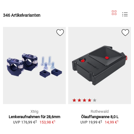
346 Artikelvarianten
Xtrig
Rothewald
Lenkeraufnahmen für 28,6mm
Ölauffangwanne 8,0 L
1
1
2
2
153,98 €
14,99 €
UVP 176,99 €
UVP 19,99 €