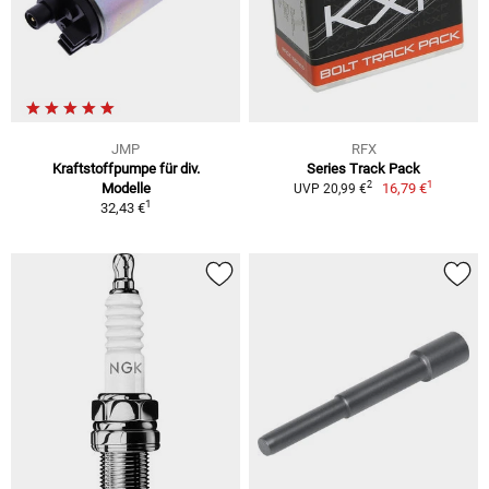
JMP
RFX
Kraftstoffpumpe für div.
Series Track Pack
1
2
Modelle
16,79 €
UVP 20,99 €
1
32,43 €