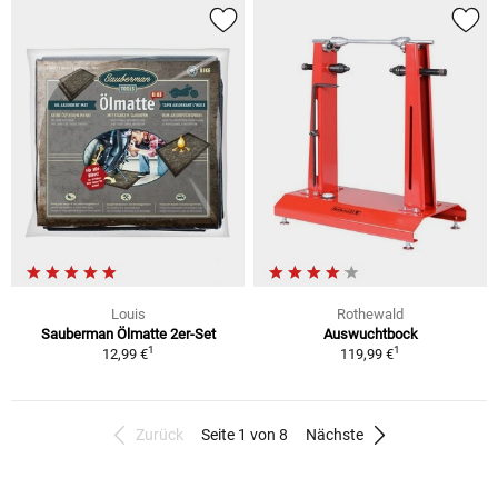
Louis
Rothewald
Sauberman Ölmatte 2er-Set
Auswuchtbock
1
1
12,99 €
119,99 €
Zurück
Seite 1 von 8
Nächste