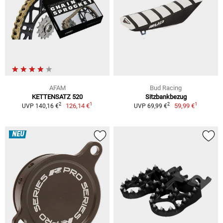
AFAM
Bud Racing
KETTENSATZ 520
Sitzbankbezug
1
1
2
2
126,14 €
59,99 €
UVP 140,16 €
UVP 69,99 €
NEU