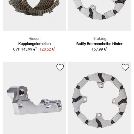
Hinson
Braking
Kupplungslamellen
Batfly Bremsscheibe Hinten
1
1
2
128,52 €
167,99 €
UVP 143,99 €