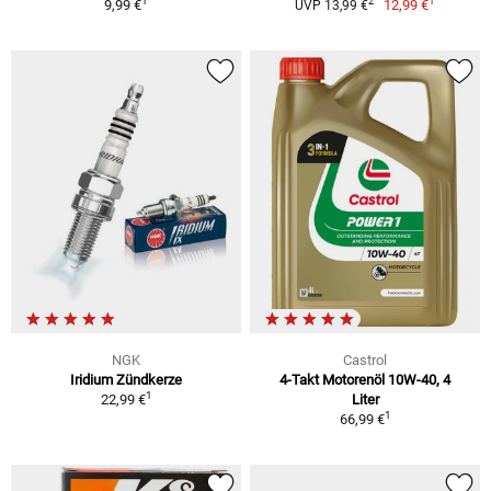
1
1
2
9,99 €
12,99 €
UVP 13,99 €
NGK
Castrol
Iridium Zündkerze
4-Takt Motorenöl 10W-40, 4
1
22,99 €
Liter
1
66,99 €