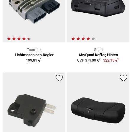
Tourmax
Shad
Lichtmaschinen-Regler
Atv/Quad Koffer, Hinten
1
1
2
199,81 €
322,15 €
UVP 379,00 €