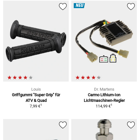
NEU
Louis
Dr. Martens
Griffgummi "Super Grip" für
Carmo Lithium-Ion
ATV & Quad
Lichtmaschinen-Regler
1
1
7,99 €
114,99 €