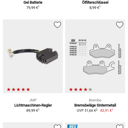
Gel Batterie
Ölfilterschlüssel
1
1
79,99 €
8,99 €
JMP
Brembo
Lichtmaschinen-Regler
Bremsbeläge Sintermetall
1
1
2
89,99 €
43,91 €
UVP 51,66 €
NEU