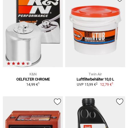
K&N
Twin Air
OELFILTER CHROME
Luftfilterbehälter 10,0 L
1
1
2
14,99 €
12,79 €
UVP 15,99 €