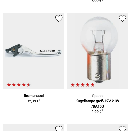
5,99 €
Bremshebel
Spahn
1
32,99 €
Kugellampe groß 12V 21W
/BA15S
1
2,99 €