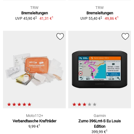
TRW
TRW
Bremsleitungen
Bremsleitungen
1
1
2
2
41,31 €
49,86 €
UVP 45,90 €
UVP 55,40 €
Moto112+
Garmin
Verbandtasche Krafträder
Zumo 396Lmt-S Eu Louis
1
9,99 €
Edition
1
399,99 €