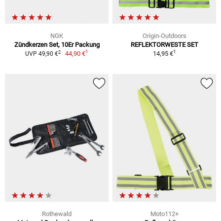
NGK
Origin-Outdoors
Zündkerzen Set, 10Er Packung
REFLEKTORWESTE SET
1
1
2
44,90 €
14,95 €
UVP 49,90 €
Rothewald
Moto112+