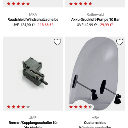
MRA
Rothewald
Roadshield Windschutzscheibe
Akku-Druckluft-Pumpe 10 Bar
1
1
2
2
118,66 €
29,99 €
UVP 124,90 €
UVP 49,99 €
JMP
MRA
Brems-/Kupplungsschalter für
Customshield
Div Modelle
Windschutzscheibe