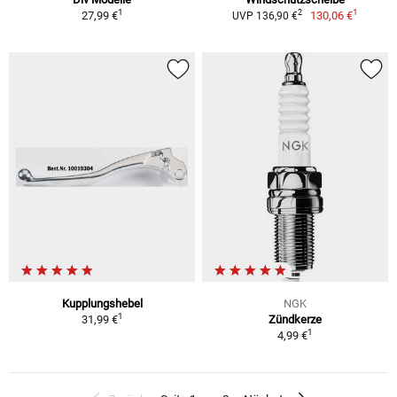
1
1
2
27,99 €
130,06 €
UVP 136,90 €
Kupplungshebel
NGK
1
31,99 €
Zündkerze
1
4,99 €