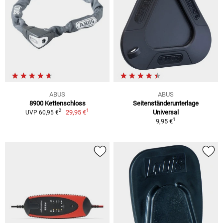
ABUS
ABUS
8900 Kettenschloss
Seitenständerunterlage
1
2
29,95 €
Universal
UVP 60,95 €
1
9,95 €