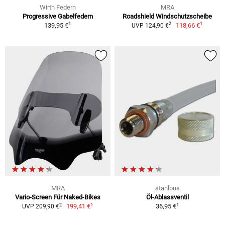
Wirth Federn
MRA
Progressive Gabelfedern
Roadshield Windschutzscheibe
1
1
2
139,95 €
118,66 €
UVP 124,90 €
MRA
stahlbus
Vario-Screen Für Naked-Bikes
Öl-Ablassventil
1
1
2
199,41 €
36,95 €
UVP 209,90 €