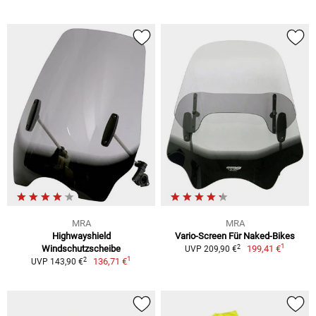
MRA
MRA
Highwayshield
Vario-Screen Für Naked-Bikes
1
2
Windschutzscheibe
199,41 €
UVP 209,90 €
1
2
136,71 €
UVP 143,90 €