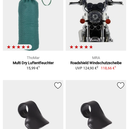
ThoMar
MRA
Multi Dry Luftentfeuchter
Roadshield Windschutzscheibe
1
1
2
15,99 €
118,66 €
UVP 124,90 €