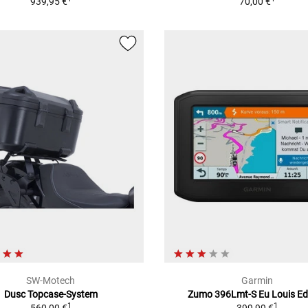
939,95 €
70,00 €
SW-Motech
Garmin
Dusc Topcase-System
Zumo 396Lmt-S Eu Louis Ed
1
1