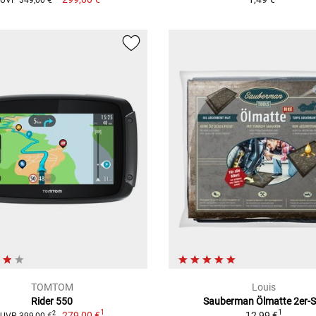
UVP 349,00 €
TOMTOM
Louis
Rider 550
Sauberman Ölmatte 2er-S
1
1
279,00 €
12,99 €
2
UVP 399,00 €