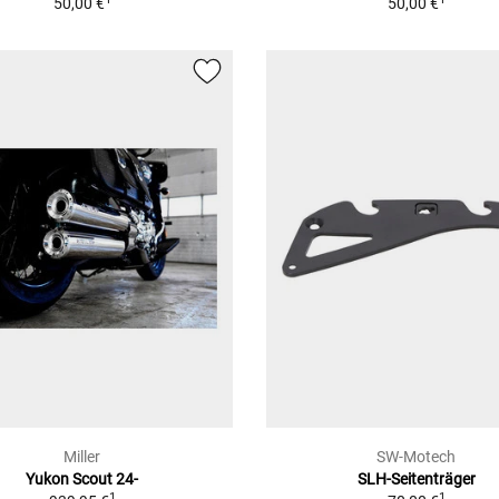
50,00 €
50,00 €
Miller
SW-Motech
Yukon Scout 24-
SLH-Seitenträger
1
1