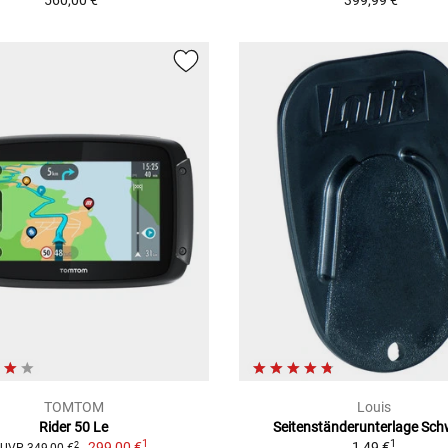
560,00 €
399,99 €
TOMTOM
Louis
Rider 50 Le
Seitenständerunterlage Sc
1
1
299,00 €
1,49 €
2