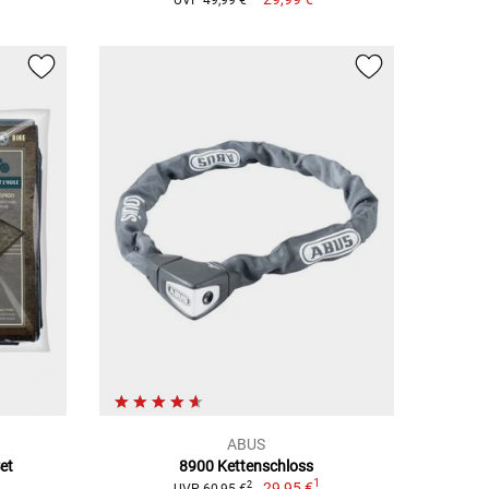
UVP 49,99 €
ABUS
et
8900 Kettenschloss
1
29,95 €
2
UVP 60,95 €