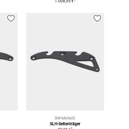
1.008,95 €
SW-Motech
SLH-Seitenträger
1