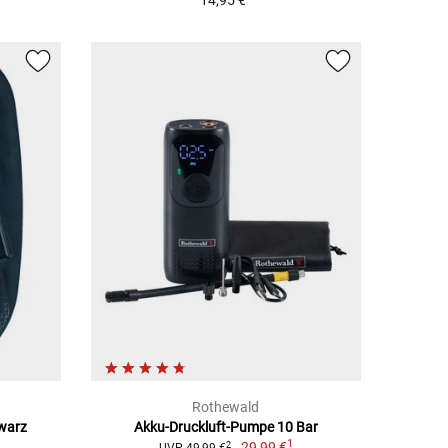
14,95 €
Rothewald
hwarz
Akku-Druckluft-Pumpe 10 Bar
1
29,99 €
2