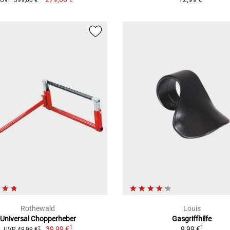
Rothewald
Louis
Universal Chopperheber
Gasgriffhilfe
1
1
39,99 €
9,99 €
2
UVP 49,99 €