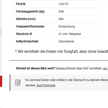
PS/KW:
105/79
Fahrzeuggewicht (kg):
268
Sitzhöhe (mm):
680
Vergaserluftschraube:
Einspritzung
Standrohr Ø:
41 mm Telegabel
Kette/Endantrieb:
Zahnriemen
* Wir ermitteln die Daten mit Sorgfalt, aber ohne Gewä
Wieviel ist dieses Bike wert?
Gebrauchtwert über DAT ermitteln:
zu
Du vermisst Daten oder Artikel in der Übersicht zu deinem Motor
darüber.
Zum Formular