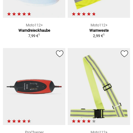
Moto112+
Moto112+
Warndreieckhaube
Warnweste
1
1
7,99 €
2,99 €
ProCharger
Moto112+