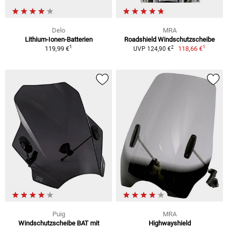
Delo
MRA
Lithium-Ionen-Batterien
Roadshield Windschutzscheibe
1
1
2
119,99 €
118,66 €
UVP 124,90 €
Puig
MRA
Windschutzscheibe BAT mit
Highwayshield