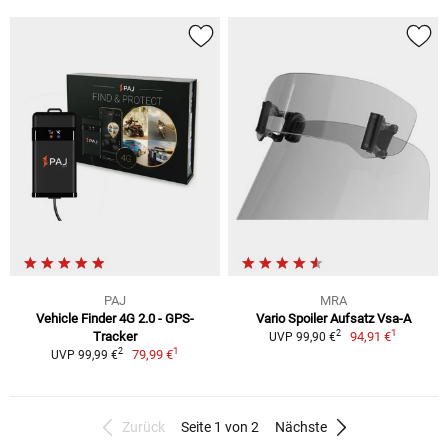
PAJ
MRA
Vehicle Finder 4G 2.0 - GPS-
Vario Spoiler Aufsatz Vsa-A
1
2
Tracker
94,91 €
UVP 99,90 €
1
2
79,99 €
UVP 99,99 €
Zurück
Seite 1 von 2
Nächste