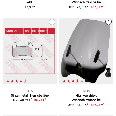
ABE
Windschutzscheibe
1
1
2
117,99 €
136,71 €
UVP 143,90 €
TRW
MRA
Sintermetall Bremsbeläge
Highwayshield
1
2
36,71 €
Windschutzscheibe
UVP 40,79 €
1
2
136,71 €
UVP 143,90 €