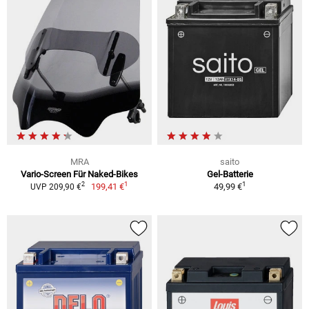
MRA
saito
Vario-Screen Für Naked-Bikes
Gel-Batterie
1
1
2
199,41 €
49,99 €
UVP 209,90 €