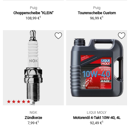
Puig
Puig
Chopperscheibe "KLEIN"
Tourenscheibe Custom
1
1
108,99 €
96,99 €
NGK
LIQUI MOLY
Zündkerze
Motorenöl 4-Takt 10W-40, 4L
1
1
7,99 €
92,49 €