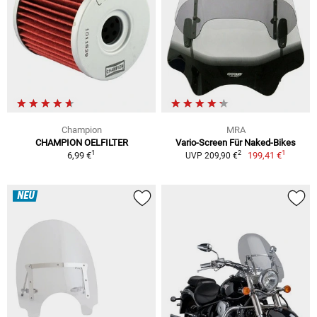
Champion
MRA
CHAMPION OELFILTER
Vario-Screen Für Naked-Bikes
1
1
2
6,99 €
199,41 €
UVP 209,90 €
NEU