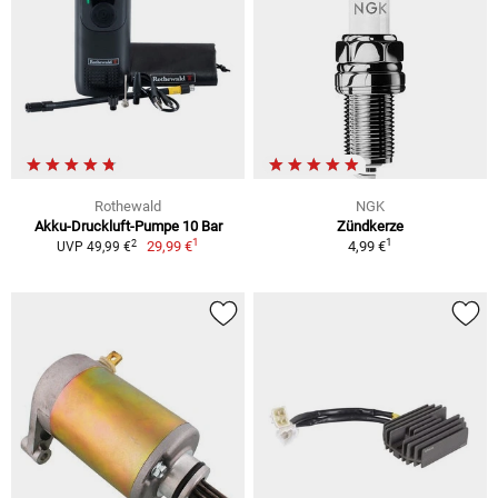
Rothewald
NGK
Akku-Druckluft-Pumpe 10 Bar
Zündkerze
1
1
2
29,99 €
4,99 €
UVP 49,99 €