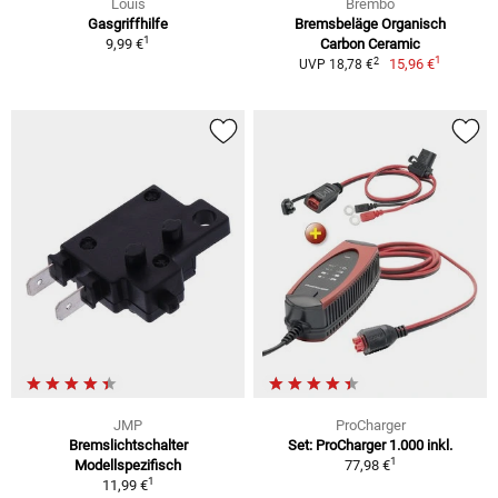
Louis
Brembo
Gasgriffhilfe
Bremsbeläge Organisch
1
9,99 €
Carbon Ceramic
1
2
15,96 €
UVP 18,78 €
JMP
ProCharger
Bremslichtschalter
Set: ProCharger 1.000 inkl.
1
Modellspezifisch
77,98 €
1
11,99 €