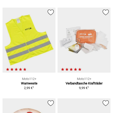
Moto112+
Moto112+
Warnweste
Verbandtasche Krafträder
1
1
2,99 €
9,99 €