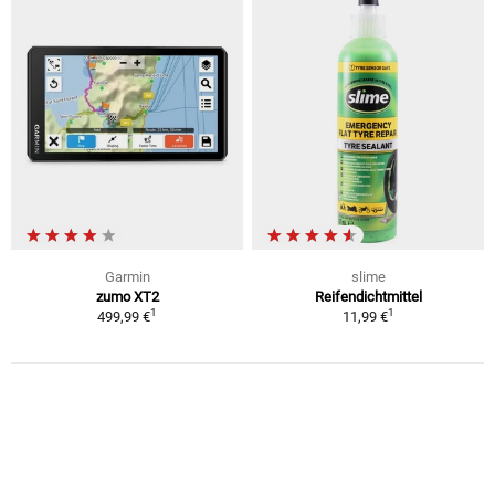
Garmin
slime
zumo XT2
Reifendichtmittel
1
1
499,99 €
11,99 €