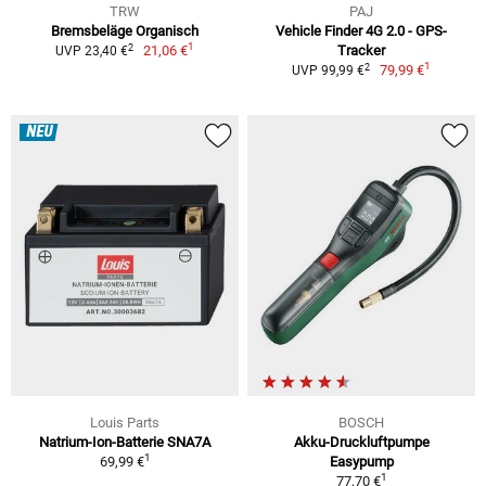
TRW
PAJ
Bremsbeläge Organisch
Vehicle Finder 4G 2.0 - GPS-
1
2
21,06 €
Tracker
UVP 23,40 €
1
2
79,99 €
UVP 99,99 €
NEU
Louis Parts
BOSCH
Natrium-Ion-Batterie SNA7A
Akku-Druckluftpumpe
1
69,99 €
Easypump
1
77,70 €