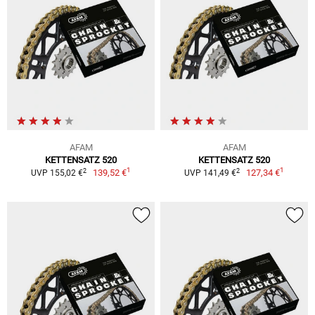
AFAM
AFAM
KETTENSATZ 520
KETTENSATZ 520
1
1
2
2
139,52 €
127,34 €
UVP 155,02 €
UVP 141,49 €