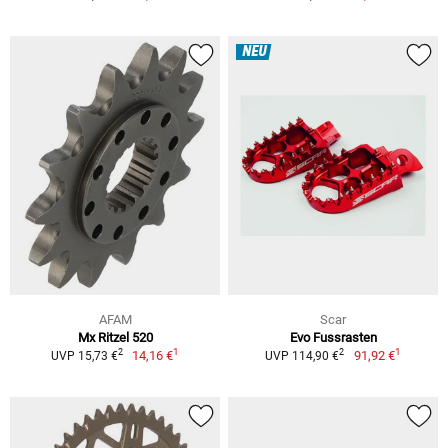
NEU
AFAM
Scar
Mx Ritzel 520
Evo Fussrasten
1
1
2
2
14,16 €
91,92 €
UVP 15,73 €
UVP 114,90 €