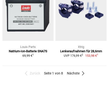
Louis Parts
Xtrig
Natrium-Ion-Batterie SNA7S
Lenkeraufnahmen für 28,6mm
1
1
2
69,99 €
153,98 €
UVP 176,99 €
Zurück
Seite 1 von 8
Nächste