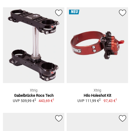
NEU
Xtrig
Xtrig
Gabelbrücke Rocs Tech
Hilo Holeshot Kit
1
1
2
2
443,69 €
97,43 €
UVP 509,99 €
UVP 111,99 €