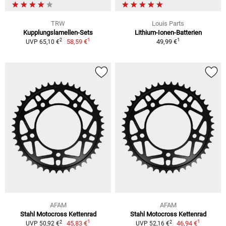
TRW
Louis Parts
Kupplungslamellen-Sets
Lithium-Ionen-Batterien
1
1
2
58,59 €
49,99 €
UVP 65,10 €
AFAM
AFAM
Stahl Motocross Kettenrad
Stahl Motocross Kettenrad
1
1
2
2
45,83 €
46,94 €
UVP 50,92 €
UVP 52,16 €