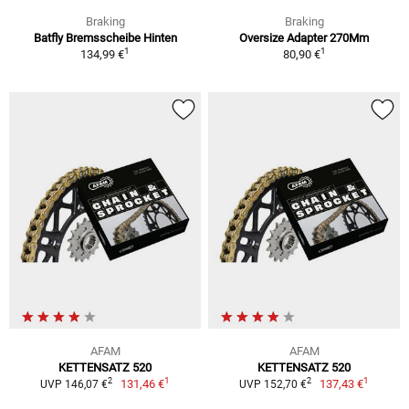
Braking
Braking
Batfly Bremsscheibe Hinten
Oversize Adapter 270Mm
1
1
134,99 €
80,90 €
AFAM
AFAM
KETTENSATZ 520
KETTENSATZ 520
1
1
2
2
131,46 €
137,43 €
UVP 146,07 €
UVP 152,70 €