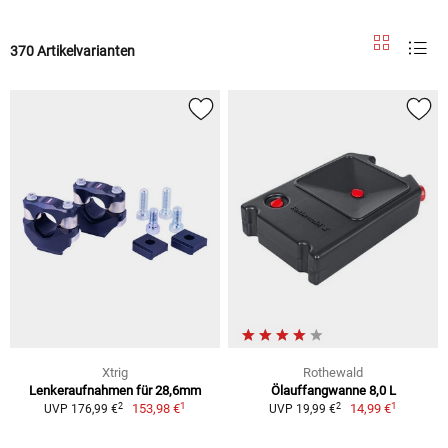
370 Artikelvarianten
Xtrig
Rothewald
Lenkeraufnahmen für 28,6mm
Ölauffangwanne 8,0 L
1
1
2
2
153,98 €
14,99 €
UVP 176,99 €
UVP 19,99 €