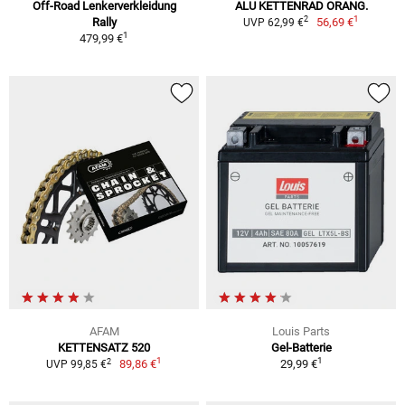
Off-Road Lenkerverkleidung
ALU KETTENRAD ORANG.
1
2
Rally
56,69 €
UVP 62,99 €
1
479,99 €
AFAM
Louis Parts
KETTENSATZ 520
Gel-Batterie
1
1
2
89,86 €
29,99 €
UVP 99,85 €