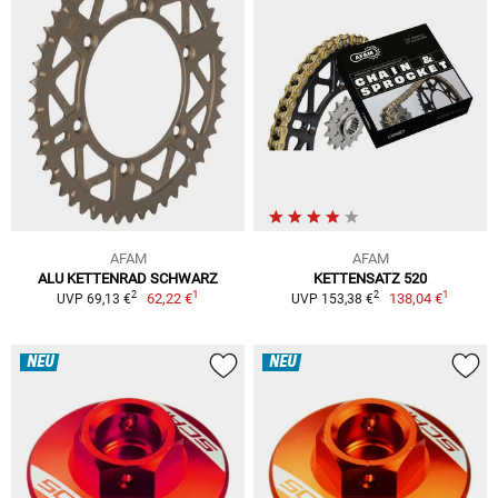
AFAM
AFAM
ALU KETTENRAD SCHWARZ
KETTENSATZ 520
1
1
2
2
62,22 €
138,04 €
UVP 69,13 €
UVP 153,38 €
NEU
NEU