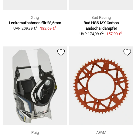
Xtrig
Bud Racing
Lenkeraufnahmen für 28,6mm
Bud HGS MX Carbon
1
2
182,69 €
Endschalldämpfer
UVP 209,99 €
1
2
157,99 €
UVP 174,99 €
Puig
AFAM