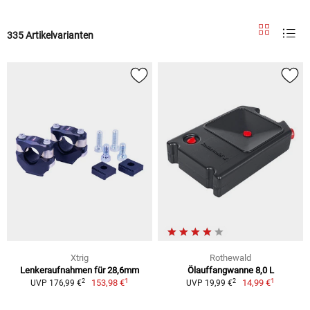
335 Artikelvarianten
Xtrig
Rothewald
Lenkeraufnahmen für 28,6mm
Ölauffangwanne 8,0 L
1
1
2
2
153,98 €
14,99 €
UVP 176,99 €
UVP 19,99 €