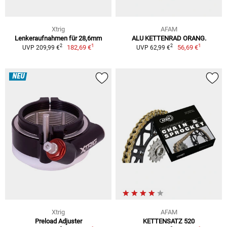
Xtrig
AFAM
Lenkeraufnahmen für 28,6mm
ALU KETTENRAD ORANG.
1
1
2
2
182,69 €
56,69 €
UVP 209,99 €
UVP 62,99 €
NEU
Xtrig
AFAM
Preload Adjuster
KETTENSATZ 520