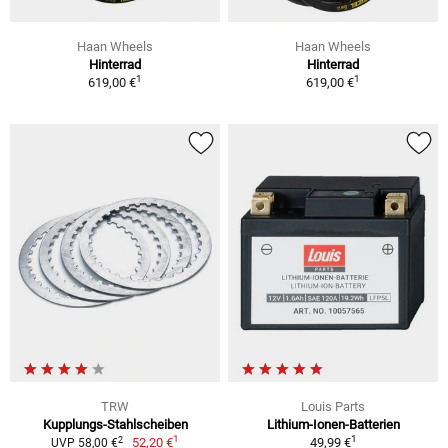
Haan Wheels
Haan Wheels
Hinterrad
Hinterrad
1
1
619,00 €
619,00 €
TRW
Louis Parts
Kupplungs-Stahlscheiben
Lithium-Ionen-Batterien
1
1
2
52,20 €
49,99 €
UVP 58,00 €