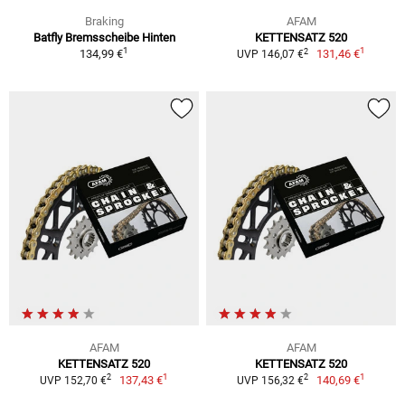
Braking
AFAM
Batfly Bremsscheibe Hinten
KETTENSATZ 520
1
1
2
134,99 €
131,46 €
UVP 146,07 €
AFAM
AFAM
KETTENSATZ 520
KETTENSATZ 520
1
1
2
2
137,43 €
140,69 €
UVP 152,70 €
UVP 156,32 €