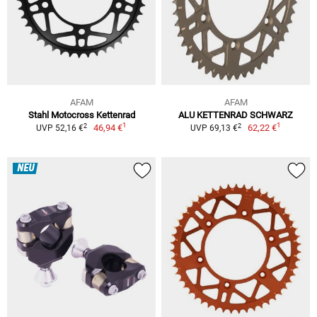
AFAM
AFAM
Stahl Motocross Kettenrad
ALU KETTENRAD SCHWARZ
1
1
2
2
46,94 €
62,22 €
UVP 52,16 €
UVP 69,13 €
NEU