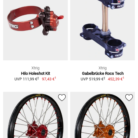
Xtrig
Xtrig
Hilo Holeshot Kit
Gabelbrücke Rocs Tech
1
1
2
2
97,43 €
452,39 €
UVP 111,99 €
UVP 519,99 €