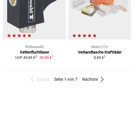
Rothewald
Moto112+
Kettenfluchtlaser
Verbandtasche Krafträder
1
1
2
39,99 €
9,99 €
UVP 49,99 €
Zurück
Seite 1 von 7
Nächste