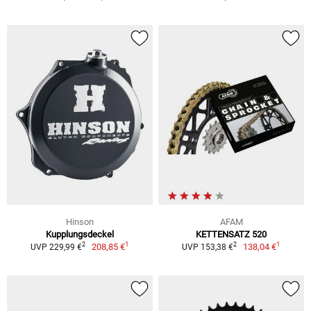
Hinson
AFAM
Kupplungsdeckel
KETTENSATZ 520
1
1
2
2
208,85 €
138,04 €
UVP 229,99 €
UVP 153,38 €