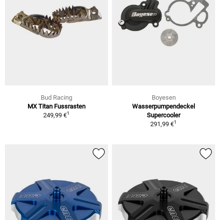
Bud Racing
Boyesen
MX Titan Fussrasten
Wasserpumpendeckel
1
249,99 €
Supercooler
1
291,99 €