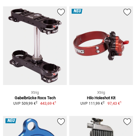
NEU
Xtrig
Xtrig
Gabelbrücke Rocs Tech
Hilo Holeshot Kit
1
1
2
2
443,69 €
97,43 €
UVP 509,99 €
UVP 111,99 €
NEU