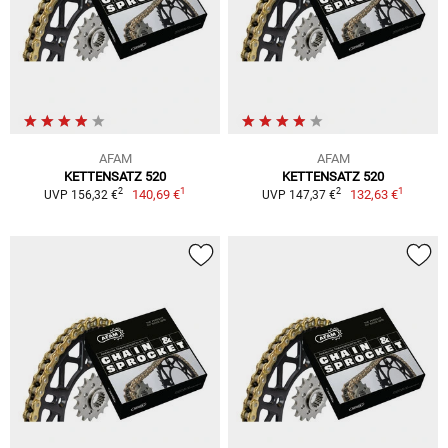
AFAM
AFAM
KETTENSATZ 520
KETTENSATZ 520
1
1
2
2
140,69 €
132,63 €
UVP 156,32 €
UVP 147,37 €