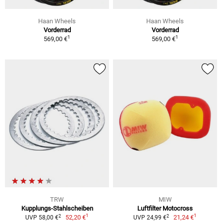
Haan Wheels
Haan Wheels
Vorderrad
Vorderrad
1
1
569,00 €
569,00 €
TRW
MIW
Kupplungs-Stahlscheiben
Luftfilter Motocross
1
1
2
2
52,20 €
21,24 €
UVP 58,00 €
UVP 24,99 €