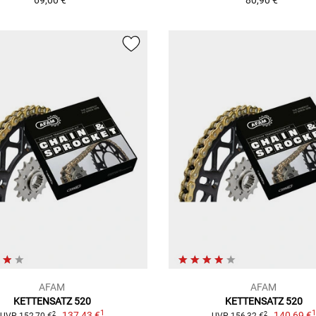
AFAM
AFAM
KETTENSATZ 520
KETTENSATZ 520
1
137,43 €
140,69 €
2
2