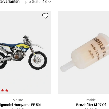
kelvarianten
pro Seite
:
Maisto
mahle
tigmodell Husqvarna FE 501
Benzinfilter Kl 97 Of
1
1