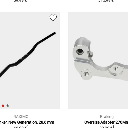
59,99 €
315,99 €
RAXIMO
Braking
nker, New Generation, 28,6 mm
Oversize Adapter 270M
1
1
69,00 €
80,90 €