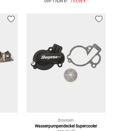
153,98 €
2
UVP 176,99 €
Boyesen
Wasserpumpendeckel Supercooler
1