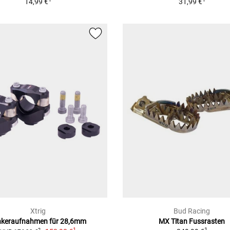
14,99 €
31,99 €
Xtrig
Bud Racing
nkeraufnahmen für 28,6mm
MX Titan Fussrasten
1
1