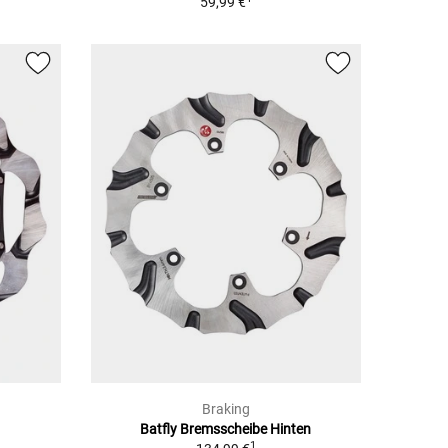
59,99 €
Braking
Batfly Bremsscheibe Hinten
1