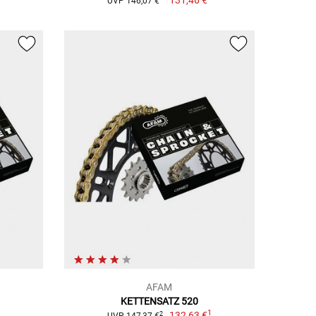
UVP 146,07 €
AFAM
KETTENSATZ 520
1
1
132,63 €
2