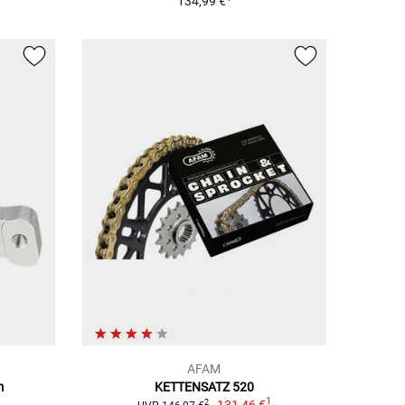
134,99 €
AFAM
m
KETTENSATZ 520
1
131,46 €
2