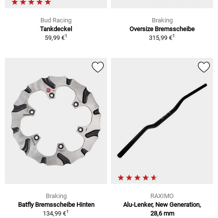
Bud Racing
Braking
Tankdeckel
Oversize Bremsscheibe
1
1
59,99 €
315,99 €
Braking
RAXIMO
Batfly Bremsscheibe Hinten
Alu-Lenker, New Generation,
1
134,99 €
28,6 mm