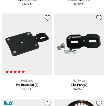
1
1
33,99 €
33,99 €
HotSwop
HotSwop
Pro Basic Set (S)
Bike Part (S)
1
1
59,90 €
34,95 €
NEU