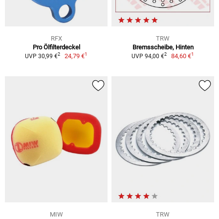
RFX
TRW
Pro Ölfilterdeckel
Bremsscheibe, Hinten
1
1
2
2
24,79 €
84,60 €
UVP 30,99 €
UVP 94,00 €
MIW
TRW