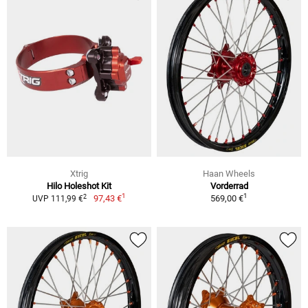
Xtrig
Haan Wheels
Hilo Holeshot Kit
Vorderrad
1
1
2
97,43 €
569,00 €
UVP 111,99 €