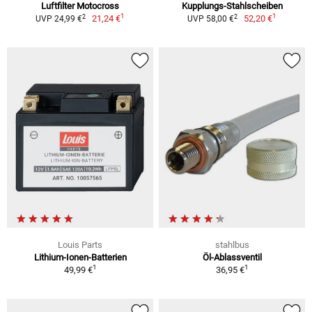
Luftfilter Motocross
Kupplungs-Stahlscheiben
1
1
2
2
21,24 €
52,20 €
UVP 24,99 €
UVP 58,00 €
Louis Parts
stahlbus
Lithium-Ionen-Batterien
Öl-Ablassventil
1
1
49,99 €
36,95 €