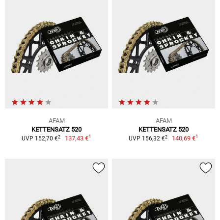
AFAM
AFAM
KETTENSATZ 520
KETTENSATZ 520
1
1
2
2
137,43 €
140,69 €
UVP 152,70 €
UVP 156,32 €