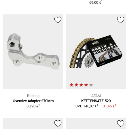
1
69,00 €
Braking
AFAM
Oversize Adapter 270Mm
KETTENSATZ 520
1
1
2
80,90 €
131,46 €
UVP 146,07 €