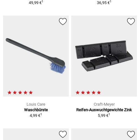
1
1
49,99 €
36,95 €
Louis Care
Craft-Meyer
Waschbürste
Reifen-Auswuchtgewichte Zink
1
1
4,99 €
5,99 €