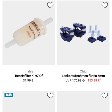
mahle
Xtrig
Benzinfilter Kl 97 Of
Lenkeraufnahmen für 28,6mm
1
1
2
31,99 €
153,98 €
UVP 176,99 €
NEU