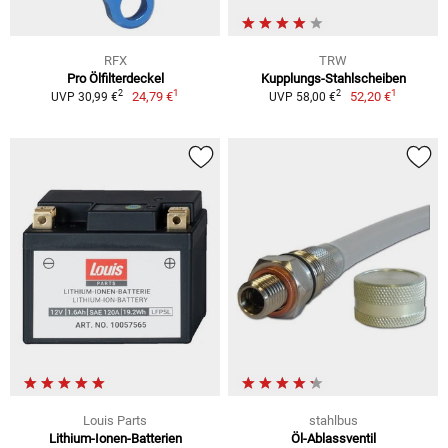
RFX
TRW
Pro Ölfilterdeckel
Kupplungs-Stahlscheiben
1
1
2
2
24,79 €
52,20 €
UVP 30,99 €
UVP 58,00 €
Louis Parts
stahlbus
Lithium-Ionen-Batterien
Öl-Ablassventil