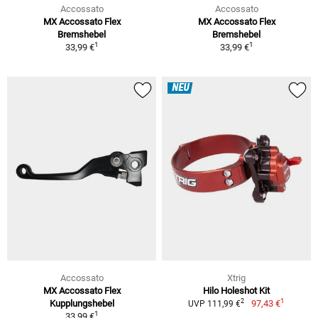
Accossato
Accossato
MX Accossato Flex
MX Accossato Flex
Bremshebel
Bremshebel
1
1
33,99 €
33,99 €
NEU
Accossato
Xtrig
MX Accossato Flex
Hilo Holeshot Kit
1
2
Kupplungshebel
97,43 €
UVP 111,99 €
1
33,99 €