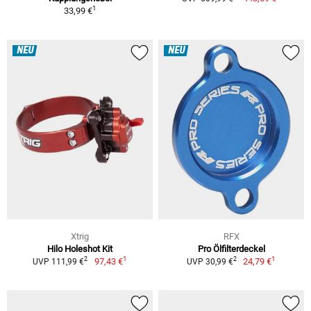
1
33,99 €
NEU
NEU
Xtrig
RFX
Hilo Holeshot Kit
Pro Ölfilterdeckel
1
1
2
2
97,43 €
24,79 €
UVP 111,99 €
UVP 30,99 €