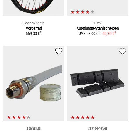
Haan Wheels
TRW
Vorderrad
Kupplungs-Stahlscheiben
1
1
2
569,00 €
52,20 €
UVP 58,00 €
stahlbus
Craft-Meyer