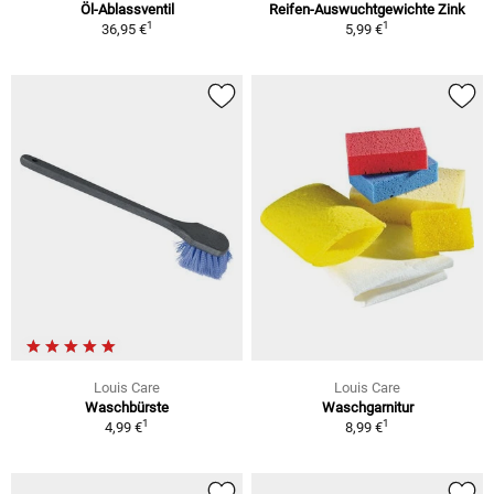
Öl-Ablassventil
Reifen-Auswuchtgewichte Zink
1
1
36,95 €
5,99 €
Louis Care
Louis Care
Waschbürste
Waschgarnitur
1
1
4,99 €
8,99 €