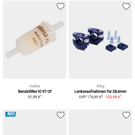
mahle
Xtrig
Benzinfilter Kl 97 Of
Lenkeraufnahmen für 28,6mm
1
1
2
31,99 €
153,98 €
UVP 176,99 €
NEU