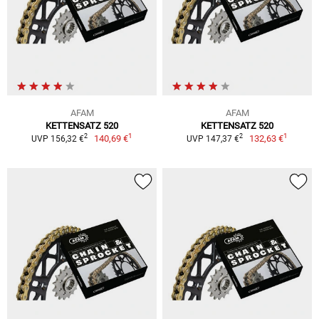
AFAM
AFAM
KETTENSATZ 520
KETTENSATZ 520
1
1
2
2
140,69 €
132,63 €
UVP 156,32 €
UVP 147,37 €