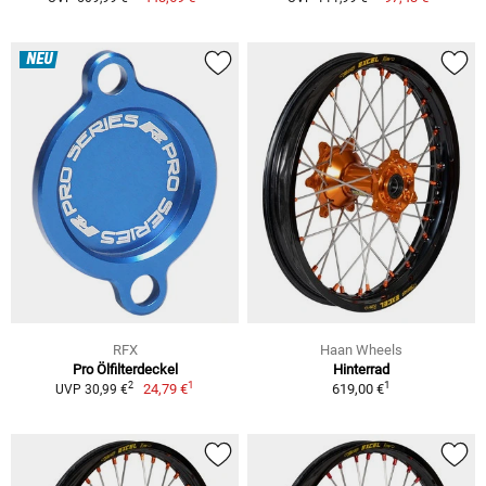
NEU
RFX
Haan Wheels
Pro Ölfilterdeckel
Hinterrad
1
1
2
24,79 €
619,00 €
UVP 30,99 €