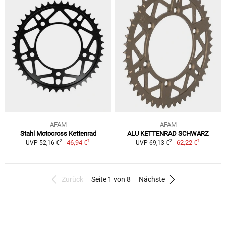
AFAM
AFAM
Stahl Motocross Kettenrad
ALU KETTENRAD SCHWARZ
1
1
2
2
46,94 €
62,22 €
UVP 52,16 €
UVP 69,13 €
Zurück
Seite 1 von 8
Nächste