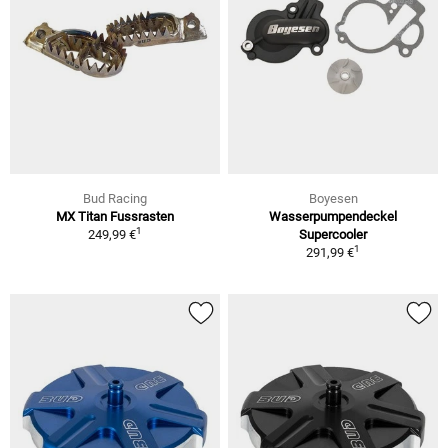
Bud Racing
Boyesen
MX Titan Fussrasten
Wasserpumpendeckel
1
249,99 €
Supercooler
1
291,99 €