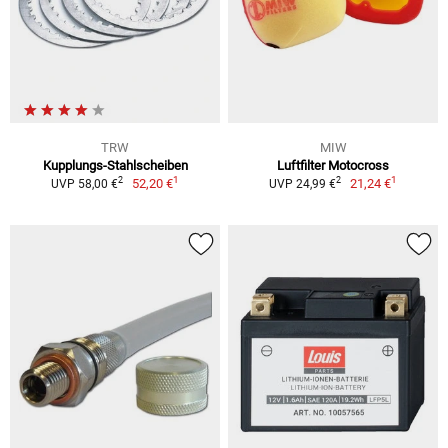
TRW
MIW
Kupplungs-Stahlscheiben
Luftfilter Motocross
1
1
2
2
52,20 €
21,24 €
UVP 58,00 €
UVP 24,99 €