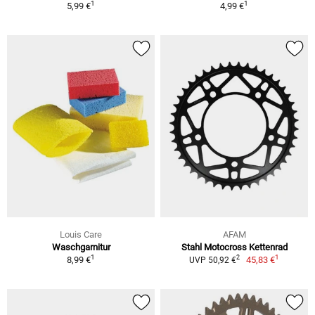
1
1
5,99 €
4,99 €
Louis Care
AFAM
Waschgarnitur
Stahl Motocross Kettenrad
1
1
2
8,99 €
45,83 €
UVP 50,92 €