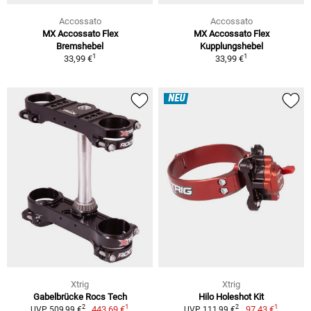
Accossato
Accossato
MX Accossato Flex
MX Accossato Flex
Bremshebel
Kupplungshebel
1
1
33,99 €
33,99 €
NEU
Xtrig
Xtrig
Gabelbrücke Rocs Tech
Hilo Holeshot Kit
1
1
2
2
443,69 €
97,43 €
UVP 509,99 €
UVP 111,99 €