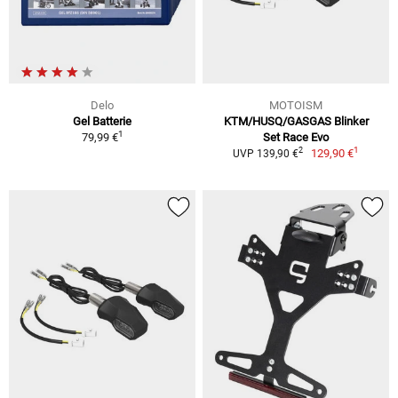
Delo
MOTOISM
Gel Batterie
KTM/HUSQ/GASGAS Blinker
1
79,99 €
Set Race Evo
1
2
129,90 €
UVP 139,90 €