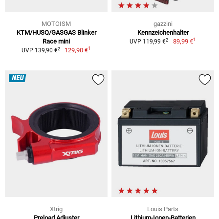
MOTOISM
gazzini
KTM/HUSQ/GASGAS Blinker
Kennzeichenhalter
1
2
Race mini
89,99 €
UVP 119,99 €
1
2
129,90 €
UVP 139,90 €
NEU
Xtrig
Louis Parts
Preload Adjuster
Lithium-Ionen-Batterien