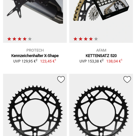
PROTECH
AFAM
Kennzeichenhalter X-Shape
KETTENSATZ 520
1
1
2
2
123,45 €
138,04 €
UVP 129,95 €
UVP 153,38 €