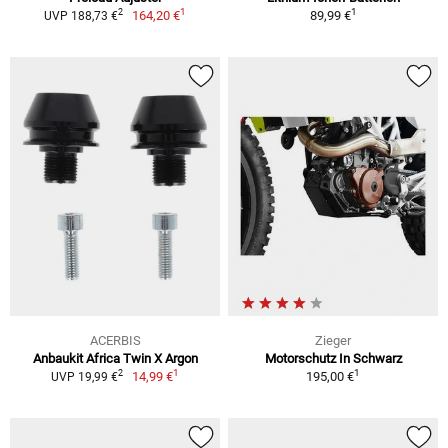
1
1
2
164,20 €
89,99 €
UVP 188,73 €
ACERBIS
Zieger
Anbaukit Africa Twin X Argon
Motorschutz In Schwarz
1
1
2
14,99 €
195,00 €
UVP 19,99 €