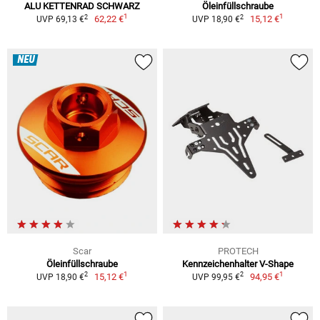
ALU KETTENRAD SCHWARZ
Öleinfüllschraube
1
1
2
2
62,22 €
15,12 €
UVP 69,13 €
UVP 18,90 €
NEU
Scar
PROTECH
Öleinfüllschraube
Kennzeichenhalter V-Shape
1
1
2
2
15,12 €
94,95 €
UVP 18,90 €
UVP 99,95 €