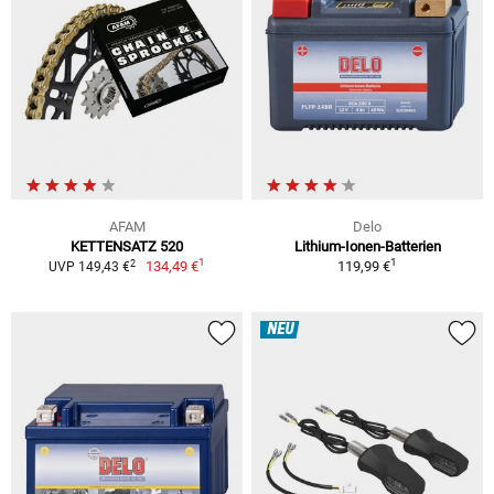
AFAM
Delo
KETTENSATZ 520
Lithium-Ionen-Batterien
1
1
2
134,49 €
119,99 €
UVP 149,43 €
NEU