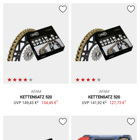
AFAM
AFAM
KETTENSATZ 520
KETTENSATZ 520
1
1
2
2
134,49 €
127,73 €
UVP 149,43 €
UVP 141,92 €