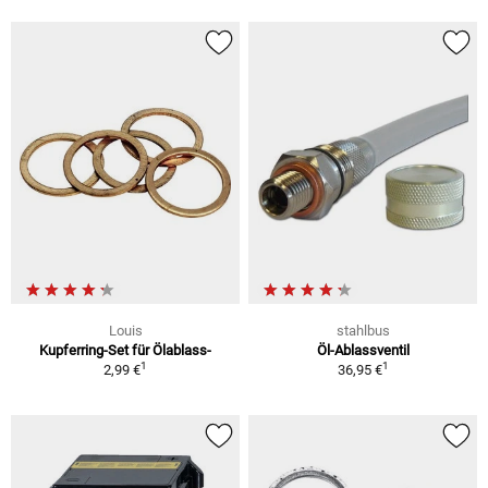
Louis
stahlbus
Kupferring-Set für Ölablass-
Öl-Ablassventil
1
1
2,99 €
36,95 €