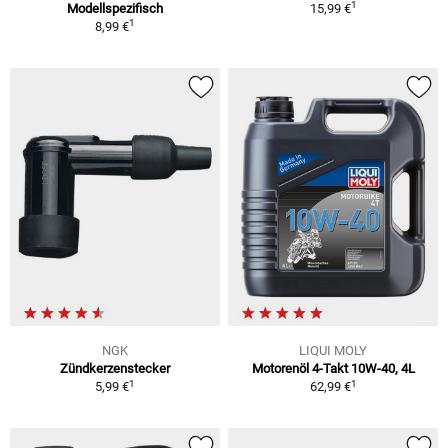
1
Modellspezifisch
15,99 €
1
8,99 €
NGK
LIQUI MOLY
Zündkerzenstecker
Motorenöl 4-Takt 10W-40, 4L
1
1
5,99 €
62,99 €