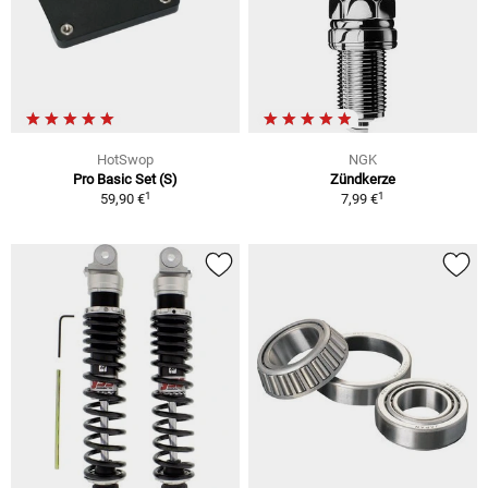
HotSwop
NGK
Pro Basic Set (S)
Zündkerze
1
1
59,90 €
7,99 €