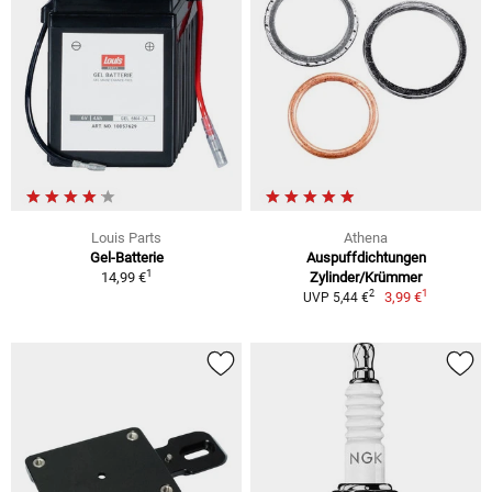
Louis Parts
Athena
Gel-Batterie
Auspuffdichtungen
1
14,99 €
Zylinder/Krümmer
1
2
3,99 €
UVP 5,44 €