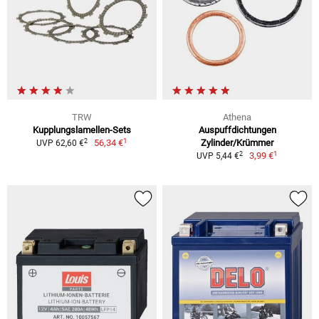
TRW
Athena
Kupplungslamellen-Sets
Auspuffdichtungen
1
2
56,34 €
Zylinder/Krümmer
UVP 62,60 €
1
2
3,99 €
UVP 5,44 €