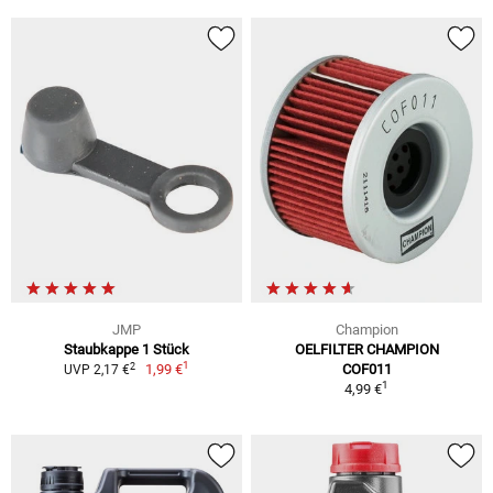
JMP
Champion
Staubkappe 1 Stück
OELFILTER CHAMPION
1
2
1,99 €
COF011
UVP 2,17 €
1
4,99 €