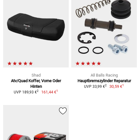
Shad
All Balls Racing
Atv/Quad Koffer, Vorne Oder
Hauptbremszylinder Reparatur
1
2
Hinten
30,59 €
UVP 33,99 €
1
2
161,44 €
UVP 189,93 €