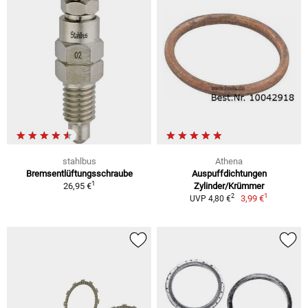
stahlbus
Athena
Bremsentlüftungsschraube
Auspuffdichtungen
1
26,95 €
Zylinder/Krümmer
1
2
3,99 €
UVP 4,80 €