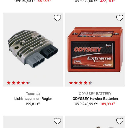
45,36 €
322,15 €
UVP 50,40 €
UVP 379,00 €
Tourmax
ODYSSEY BATTERY
Lichtmaschinen-Regler
ODYSSEY Hawker Batterien
1
1
2
199,81 €
189,99 €
UVP 249,99 €