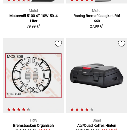
Motul
Motul
Motorenöl 5100 4T 10W-50, 4
Racing Bremsflüssigkeit Rbf
Liter
660
1
1
79,99 €
27,99 €
TRW
Shad
Bremsbacken Organisch
Atv/Quad Koffer, Hinten
1
1
2
2