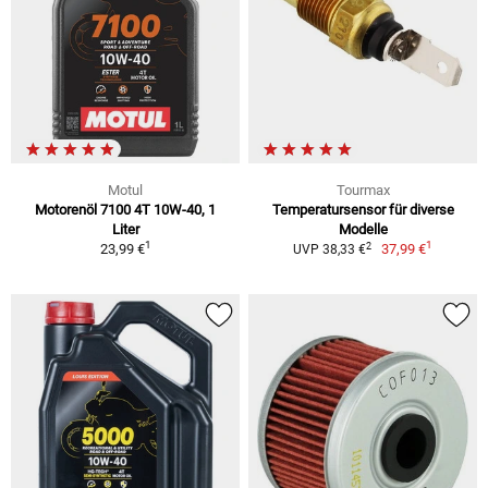
Motul
Tourmax
Motorenöl 7100 4T 10W-40, 1
Temperatursensor für diverse
Liter
Modelle
1
1
2
23,99 €
37,99 €
UVP 38,33 €