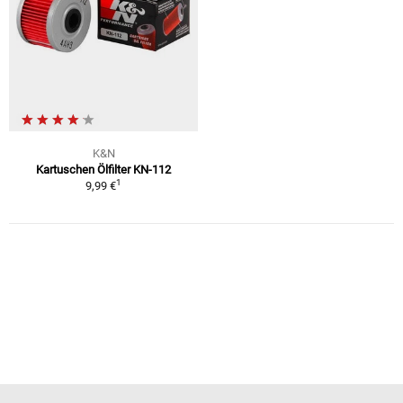
K&N
Kartuschen Ölfilter KN-112
1
9,99 €