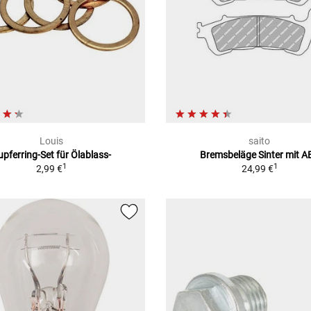
Louis
saito
upferring-Set für Ölablass-
Bremsbeläge Sinter mit A
1
1
2,99 €
24,99 €