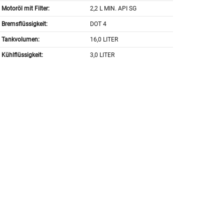
Motoröl mit Filter:
2,2 L MIN. API SG
Bremsflüssigkeit:
DOT 4
Tankvolumen:
16,0 LITER
Kühlflüssigkeit:
3,0 LITER