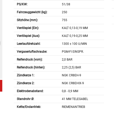
PS/KW:
51/38
Fahrzeuggewicht (kg):
250
Sitzhöhe (mm):
755
Ventilspiel (Ein):
KALT 0,13-0,19 MM
Ventilspiel (Aus):
KALT 0,19-0,25 MM
Leerlaufdrehzahl:
1300 ± 100 U/MIN
Vergaserluftschraube:
PGM-FI EINSPR.
Reifendruck (vorn):
2,0 BAR
Reifendruck (hinten):
2,25 (2,5) BAR
Zündkerze 1:
NGK CR8EH-9
Zündkerze 2:
NGK CR8EHIX-9
Elektrodenabstand:
0,8 - 0,9 MM
Standrohr Ø:
41 MM TELEGABEL
Kette/Endantrieb:
RIEMENANTRIEB