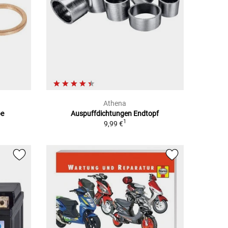
Athena
be
Auspuffdichtungen Endtopf
1
9,99 €