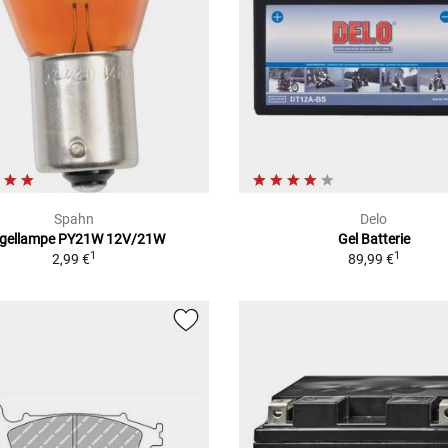
Spahn
Delo
gellampe PY21W 12V/21W
Gel Batterie
1
1
2,99 €
89,99 €