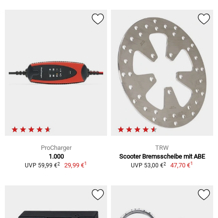
ProCharger
TRW
1.000
Scooter Bremsscheibe mit ABE
1
1
2
2
29,99 €
47,70 €
UVP 59,99 €
UVP 53,00 €