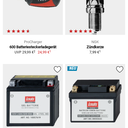
ProCharger
NGK
600 Batteriesteckerladegerät
Zündkerze
1
1
2
24,99 €
7,99 €
UVP 29,99 €
NEU