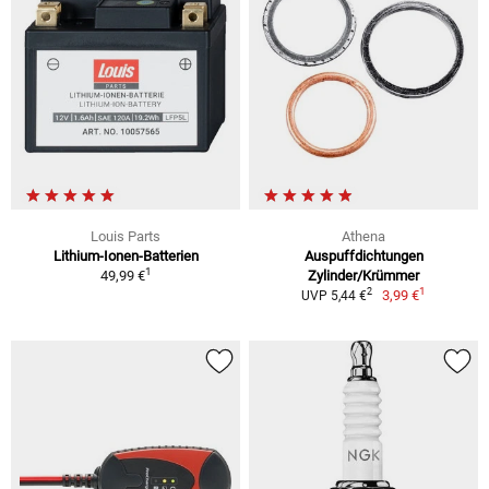
Louis Parts
Athena
Lithium-Ionen-Batterien
Auspuffdichtungen
1
49,99 €
Zylinder/Krümmer
1
2
3,99 €
UVP 5,44 €