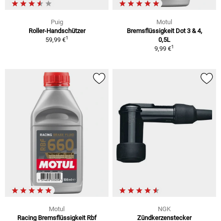
Puig
Motul
Roller-Handschützer
Bremsflüssigkeit Dot 3 & 4,
1
59,99 €
0,5L
1
9,99 €
Motul
NGK
Racing Bremsflüssigkeit Rbf
Zündkerzenstecker