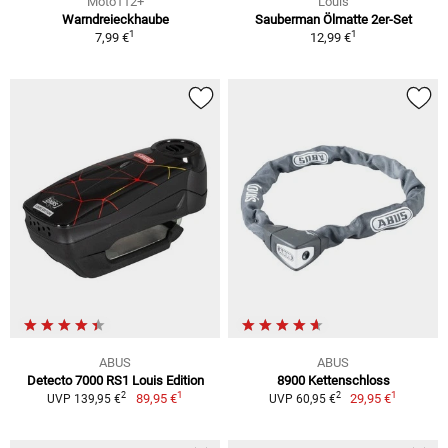
Moto112+
Louis
Warndreieckhaube
Sauberman Ölmatte 2er-Set
1
1
7,99 €
12,99 €
ABUS
ABUS
Detecto 7000 RS1 Louis Edition
8900 Kettenschloss
1
1
2
2
89,95 €
29,95 €
UVP 139,95 €
UVP 60,95 €