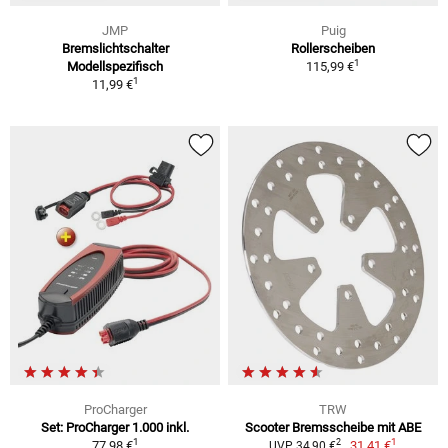
JMP
Puig
Bremslichtschalter
Rollerscheiben
1
Modellspezifisch
115,99 €
1
11,99 €
ProCharger
TRW
Set: ProCharger 1.000 inkl.
Scooter Bremsscheibe mit ABE
1
1
2
77,98 €
31,41 €
UVP 34,90 €