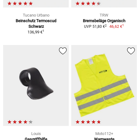
Tucano Urbano
TRW
Beinschutz Termoscud
Bremsbeläge Organisch
1
2
Schwarz
46,62 €
UVP 51,80 €
1
136,99 €
Louis
Moto112+
Gasgriffhilfe
Warnweste