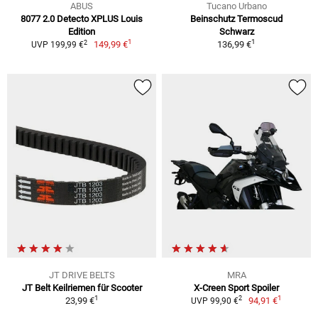
ABUS
Tucano Urbano
8077 2.0 Detecto XPLUS Louis
Beinschutz Termoscud
Edition
Schwarz
1
1
2
149,99 €
136,99 €
UVP 199,99 €
JT DRIVE BELTS
MRA
JT Belt Keilriemen für Scooter
X-Creen Sport Spoiler
1
1
2
23,99 €
94,91 €
UVP 99,90 €