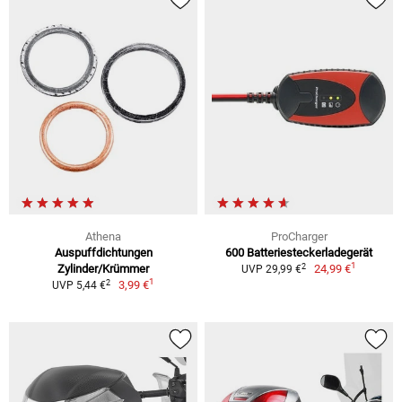
Athena
ProCharger
Auspuffdichtungen
600 Batteriesteckerladegerät
1
2
Zylinder/Krümmer
24,99 €
UVP 29,99 €
1
2
3,99 €
UVP 5,44 €