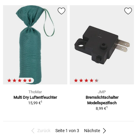
ThoMar
JMP
Multi Dry Luftentfeuchter
Bremslichtschalter
1
15,99 €
Modellspezifisch
1
8,99 €
Zurück
Seite 1 von 3
Nächste