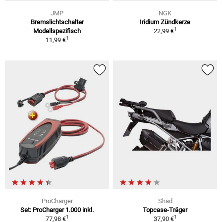
JMP
NGK
Bremslichtschalter
Iridium Zündkerze
1
Modellspezifisch
22,99 €
1
11,99 €
ProCharger
Shad
Set: ProCharger 1.000 inkl.
Topcase-Träger
1
1
77,98 €
37,90 €