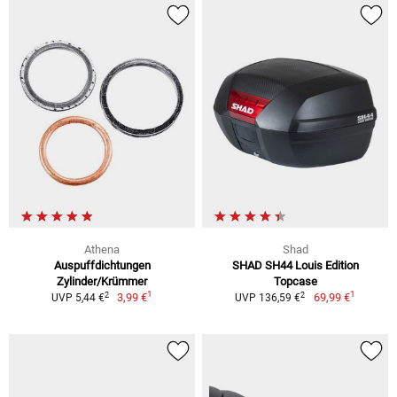
Athena
Shad
Auspuffdichtungen
SHAD SH44 Louis Edition
Zylinder/Krümmer
Topcase
1
1
2
2
3,99 €
69,99 €
UVP 5,44 €
UVP 136,59 €