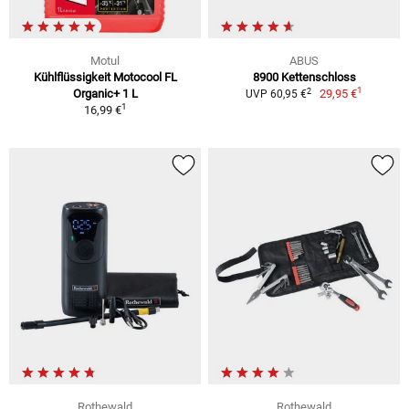
Motul
ABUS
Kühlflüssigkeit Motocool FL
8900 Kettenschloss
1
2
Organic+ 1 L
29,95 €
UVP 60,95 €
1
16,99 €
Rothewald
Rothewald