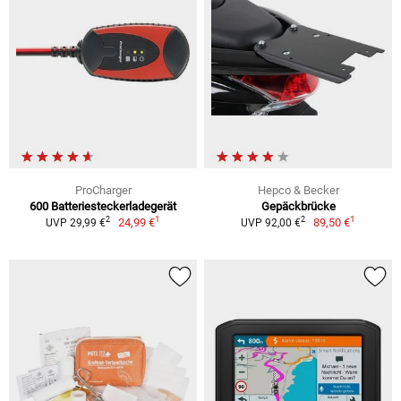
ProCharger
Hepco & Becker
600 Batteriesteckerladegerät
Gepäckbrücke
1
1
2
2
24,99 €
89,50 €
UVP 29,99 €
UVP 92,00 €