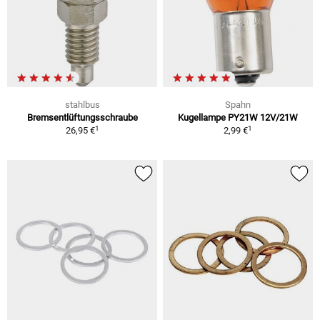
stahlbus
Spahn
Bremsentlüftungsschraube
Kugellampe PY21W 12V/21W
1
1
26,95 €
2,99 €