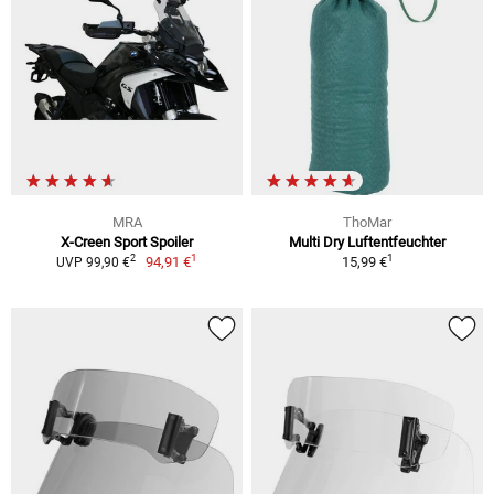
MRA
ThoMar
X-Creen Sport Spoiler
Multi Dry Luftentfeuchter
1
1
2
94,91 €
15,99 €
UVP 99,90 €