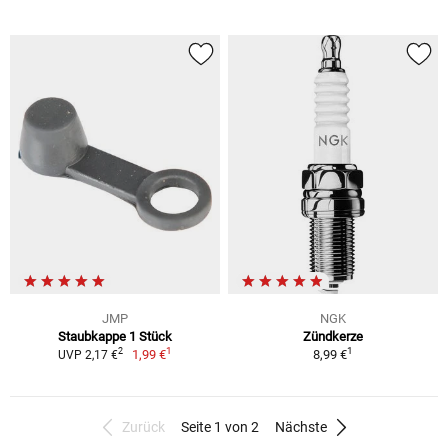
JMP
NGK
Staubkappe 1 Stück
Zündkerze
1
1
2
1,99 €
8,99 €
UVP 2,17 €
Zurück
Seite 1 von 2
Nächste