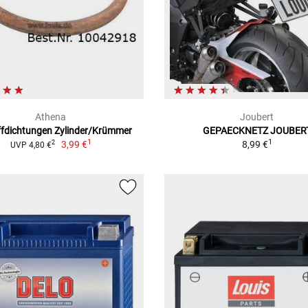
Athena
Joubert
fdichtungen Zylinder/Krümmer
GEPAECKNETZ JOUBER
1
1
3,99 €
8,99 €
2
UVP 4,80 €