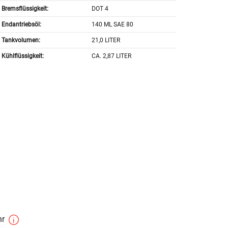
Bremsflüssigkeit:
DOT 4
Endantriebsöl:
140 ML SAE 80
Tankvolumen:
21,0 LITER
Kühlflüssigkeit:
CA. 2,87 LITER
hr