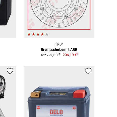
TRW
Bremsscheibe mit ABE
1
206,19 €
2
UVP 229,10 €