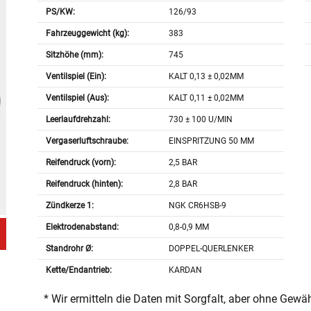
PS/KW:
126/93
Fahrzeuggewicht (kg):
383
Sitzhöhe (mm):
745
Ventilspiel (Ein):
KALT 0,13 ± 0,02MM
Ventilspiel (Aus):
KALT 0,11 ± 0,02MM
Leerlaufdrehzahl:
730 ± 100 U/MIN
Vergaserluftschraube:
EINSPRITZUNG 50 MM
Reifendruck (vorn):
2,5 BAR
Reifendruck (hinten):
2,8 BAR
Zündkerze 1:
NGK CR6HSB-9
Elektrodenabstand:
0,8-0,9 MM
Standrohr Ø:
DOPPEL-QUERLENKER
Kette/Endantrieb:
KARDAN
* Wir ermitteln die Daten mit Sorgfalt, aber ohne Gewä