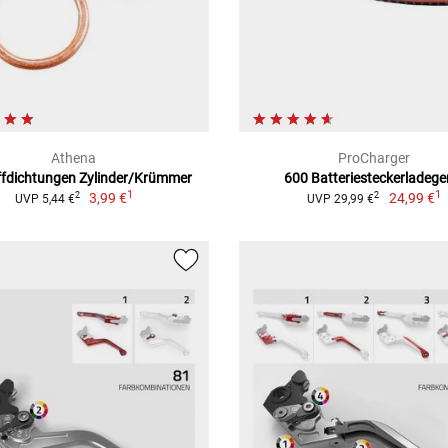
Athena
ProCharger
fdichtungen Zylinder/Krümmer
600 Batteriesteckerladege
1
1
3,99 €
24,99 €
2
2
UVP 5,44 €
UVP 29,99 €