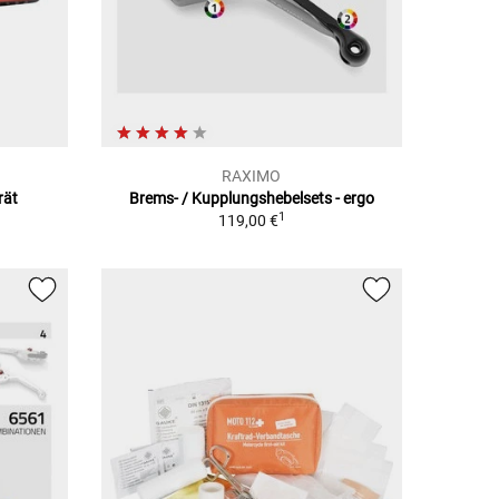
RAXIMO
rät
Brems- / Kupplungshebelsets - ergo
1
119,00 €