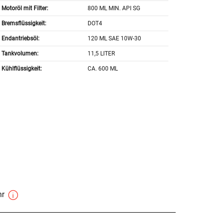
Motoröl mit Filter:
800 ML MIN. API SG
Bremsflüssigkeit:
DOT4
Endantriebsöl:
120 ML SAE 10W-30
Tankvolumen:
11,5 LITER
Kühlflüssigkeit:
CA. 600 ML
hr