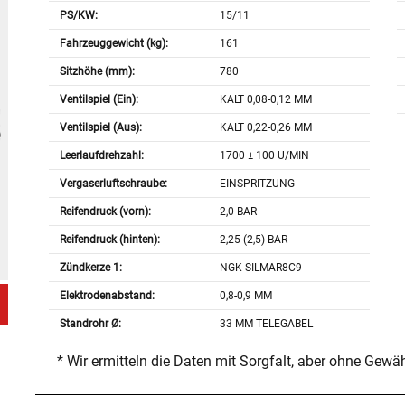
PS/KW:
15/11
Fahrzeuggewicht (kg):
161
Sitzhöhe (mm):
780
Ventilspiel (Ein):
KALT 0,08-0,12 MM
Ventilspiel (Aus):
KALT 0,22-0,26 MM
Leerlaufdrehzahl:
1700 ± 100 U/MIN
Vergaserluftschraube:
EINSPRITZUNG
Reifendruck (vorn):
2,0 BAR
Reifendruck (hinten):
2,25 (2,5) BAR
Zündkerze 1:
NGK SILMAR8C9
Elektrodenabstand:
0,8-0,9 MM
Standrohr Ø:
33 MM TELEGABEL
* Wir ermitteln die Daten mit Sorgfalt, aber ohne Gewä