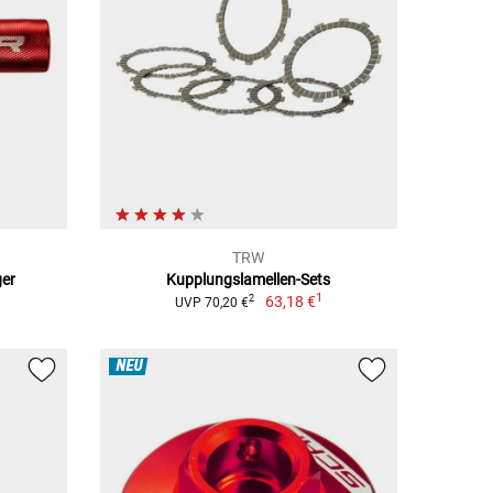
TRW
ger
Kupplungslamellen-Sets
1
63,18 €
2
UVP 70,20 €
NEU