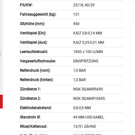
PS/KW:
25/18, 40/29
Fahrzeuggewicht (kg):
131
Sitzhöhe (mm):
940
Ventilspiel (Ein):
KALT 0,8-0,14 MM
Ventilspiel (Aus):
KALT 0,25-0,31 MM
Leerlaufdrehzahl:
1800 ± 100 U/MIN
Vergaserluftschraube:
EINSPRITZUNG
Reifendruck (vorn):
1,0 BAR
Reifendruck (hinten):
1,0 BAR
Zündkerze 1:
NGK SILMAR9A9S
Zündkerze 2:
NGK SILMAR10A9S
Elektrodenabstand:
0,8-0,9 MM
Standrohr Ø:
49 MM USD-GABEL
Ritzel/Kettenrad:
13/51 ZÄHNE