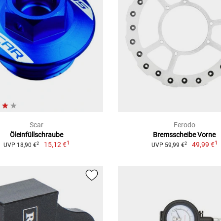
Scar
Ferodo
Öleinfüllschraube
Bremsscheibe Vorne
1
1
15,12 €
49,99 €
2
2
UVP 18,90 €
UVP 59,99 €