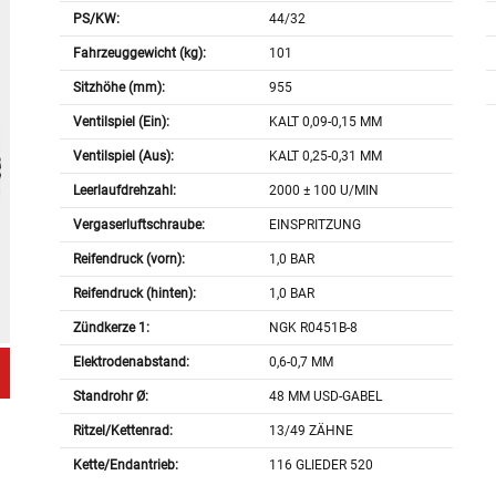
PS/KW:
44/32
Fahrzeuggewicht (kg):
101
Sitzhöhe (mm):
955
Ventilspiel (Ein):
KALT 0,09-0,15 MM
Ventilspiel (Aus):
KALT 0,25-0,31 MM
Leerlaufdrehzahl:
2000 ± 100 U/MIN
Vergaserluftschraube:
EINSPRITZUNG
Reifendruck (vorn):
1,0 BAR
Reifendruck (hinten):
1,0 BAR
Zündkerze 1:
NGK R0451B-8
Elektrodenabstand:
0,6-0,7 MM
Standrohr Ø:
48 MM USD-GABEL
Ritzel/Kettenrad:
13/49 ZÄHNE
Kette/Endantrieb:
116 GLIEDER 520