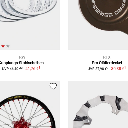
TRW
RFX
Kupplungs-Stahlscheiben
Pro Ölfilterdeckel
1
1
41,76 €
30,38 €
2
2
UVP 46,40 €
UVP 37,98 €