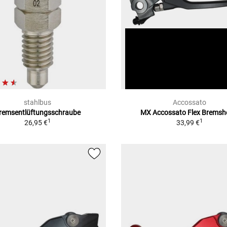
stahlbus
Accossato
remsentlüftungsschraube
MX Accossato Flex Bremsh
1
1
26,95 €
33,99 €