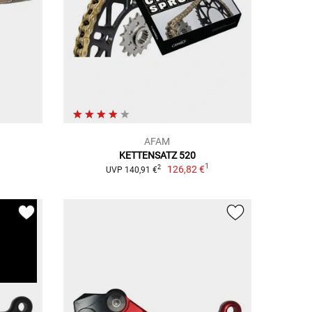
AFAM
KETTENSATZ 520
1
126,82 €
2
UVP 140,91 €