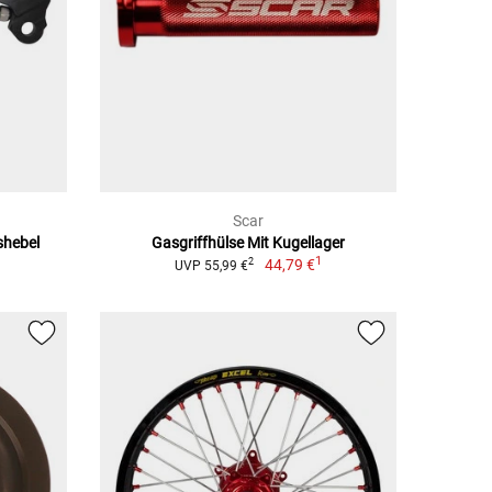
Scar
shebel
Gasgriffhülse Mit Kugellager
1
44,79 €
2
UVP 55,99 €