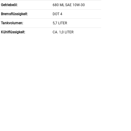
Getriebeöl:
680 ML SAE 10W-30
Bremsflüssigkeit:
DOT 4
Tankvolumen:
5,7 LITER
Kühlflüssigkeit:
CA. 1,0 LITER