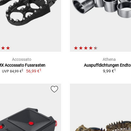
Accossato
Athena
X Accossato Fussrasten
Auspuffdichtungen Endto
1
1
56,99 €
9,99 €
2
UVP 84,99 €