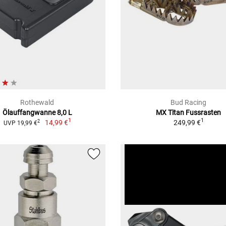
Rothewald
Bud Racing
Ölauffangwanne 8,0 L
MX Titan Fussrasten
1
1
14,99 €
249,99 €
2
UVP 19,99 €