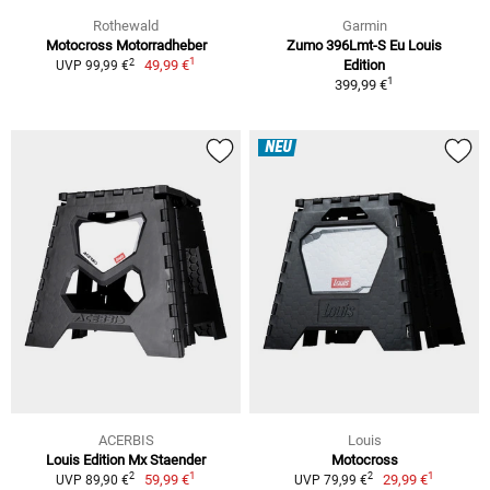
Rothewald
Garmin
Motocross Motorradheber
Zumo 396Lmt-S Eu Louis
1
2
49,99 €
Edition
UVP 99,99 €
1
399,99 €
NEU
ACERBIS
Louis
Louis Edition Mx Staender
Motocross
1
1
2
2
59,99 €
29,99 €
UVP 89,90 €
UVP 79,99 €