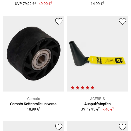
1
1
2
49,90 €
14,99 €
UVP 79,99 €
Cemoto
ACERBIS
Cemoto Kettenrolle universal
Auspuffstopfen
1
1
2
18,99 €
7,46 €
UVP 9,95 €