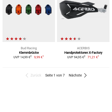
Bud Racing
ACERBIS
Klemmbrücke
Handprotektoren X-Factory
1
1
2
2
9,99 €
71,21 €
UVP 14,99 €
UVP 94,95 €
Zurück
Seite 1 von 7
Nächste