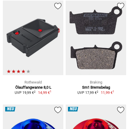
Rothewald
Braking
Ölauffangwanne 8,0 L
Sm1 Bremsbelag
1
1
2
2
14,99 €
11,99 €
UVP 19,99 €
UVP 17,99 €
NEU
NEU