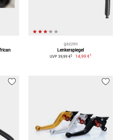
gazzini
frican
Lenkerspiegel
1
14,99 €
2
UVP 39,99 €