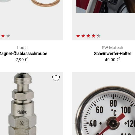
Louis
SW-Motech
agnet-Ölablassschraube
Scheinwerfer-Halter
1
1
7,99 €
40,00 €