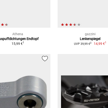
Athena
gazzini
uspuffdichtungen Endtopf
Lenkerspiegel
1
1
15,99 €
14,99 €
2
UVP 39,99 €